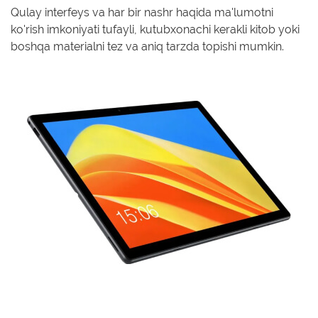
Qulay interfeys va har bir nashr haqida ma'lumotni
ko'rish imkoniyati tufayli, kutubxonachi kerakli kitob yoki
boshqa materialni tez va aniq tarzda topishi mumkin.