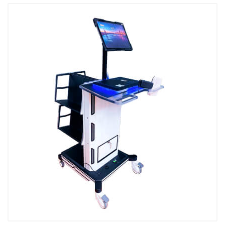
Kutubxona stant
Kitobxon kartasi
Kutubxonachinin
Tovar-moddiy zahiralarni
inventarizatsiya qilish
UniBook kitob qa
uskunalar to'pla
BookFlow konve
LibraryCart kitob