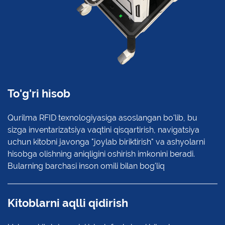
To'g'ri hisob
Qurilma RFID texnologiyasiga asoslangan bo'lib, bu
sizga inventarizatsiya vaqtini qisqartirish, navigatsiya
uchun kitobni javonga "joylab biriktirish" va ashyolarni
hisobga olishning aniqligini oshirish imkonini beradi.
Bularning barchasi inson omili bilan bog'liq
Kitoblarni aqlli qidirish