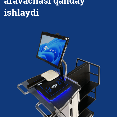
aravachasi qanday
ishlaydi