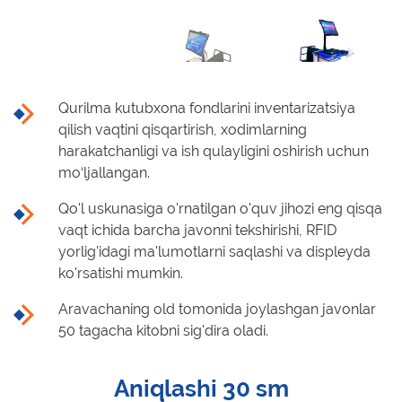
Qurilma kutubxona fondlarini inventarizatsiya
qilish vaqtini qisqartirish, xodimlarning
harakatchanligi va ish qulayligini oshirish uchun
mo‘ljallangan.
Qo'l uskunasiga o'rnatilgan o'quv jihozi eng qisqa
vaqt ichida barcha javonni tekshirishi, RFID
yorlig'idagi ma'lumotlarni saqlashi va displeyda
ko'rsatishi mumkin.
Aravachaning old tomonida joylashgan javonlar
50 tagacha kitobni sig'dira oladi.
Aniqlashi 30 sm