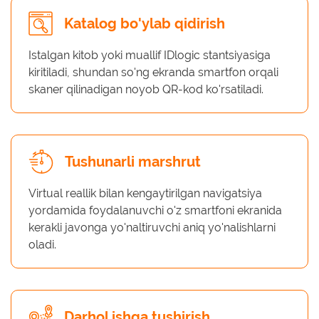
Katalog bo'ylab qidirish
Istalgan kitob yoki muallif IDlogic stantsiyasiga
kiritiladi, shundan so'ng ekranda smartfon orqali
skaner qilinadigan noyob QR-kod ko'rsatiladi.
Tushunarli marshrut
Virtual reallik bilan kengaytirilgan navigatsiya
yordamida foydalanuvchi o'z smartfoni ekranida
kerakli javonga yo'naltiruvchi aniq yo'nalishlarni
oladi.
Darhol ishga tushirish