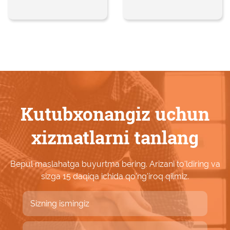
Kutubxonangiz uchun
xizmatlarni tanlang
Bepul maslahatga buyurtma bering. Arizani to'ldiring va
sizga 15 daqiqa ichida qo'ng'iroq qilmiz.