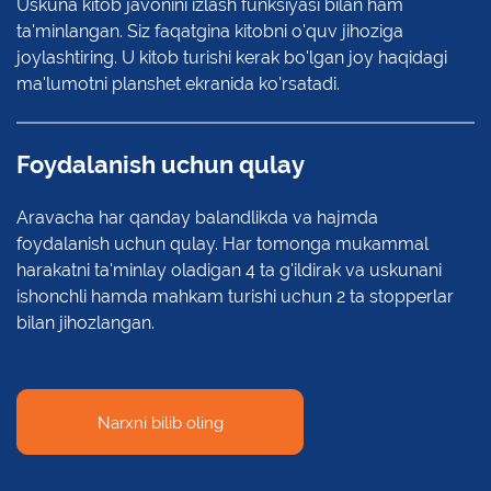
Uskuna kitob javonini izlash funksiyasi bilan ham
ta'minlangan. Siz faqatgina kitobni o'quv jihoziga
joylashtiring. U kitob turishi kerak bo'lgan joy haqidagi
ma'lumotni planshet ekranida ko'rsatadi.
Foydalanish uchun qulay
Aravacha har qanday balandlikda va hajmda
foydalanish uchun qulay. Har tomonga mukammal
harakatni ta'minlay oladigan 4 ta g'ildirak va uskunani
ishonchli hamda mahkam turishi uchun 2 ta stopperlar
bilan jihozlangan.
Narxni bilib oling