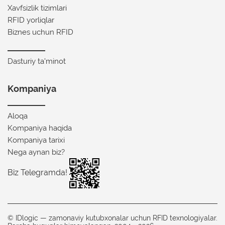
Xavfsizlik tizimlari
RFID yorliqlar
Biznes uchun RFID
Dasturiy ta'minot
Kompaniya
Aloqa
Kompaniya haqida
Kompaniya tarixi
Nega aynan biz?
Biz Telegramda!
© IDlogic — zamonaviy kutubxonalar uchun RFID texnologiyalar.