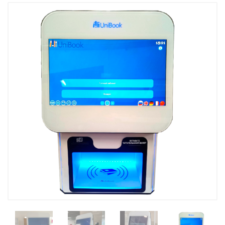
Kutubxona stant
Kitobxon kartasi
Kutubxonachinin
Tovar-moddiy zahiralarni
inventarizatsiya qilish
UniBook kitob qa
uskunalar to'pla
BookFlow konve
LibraryCart kitob