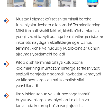
Mustaqil xizmat ko'rsatish terminali barcha
funktsiyalari ixcham o'lchamda! Terminallarning
MINI formati shakli faktori, kichik o'lchamlari va
yengil vazni tufayli boshqa terminallarga nisbatan
inkor etilmaydigan afzalliklarga ega. Ushbu
terminal kichik va hududiy kutubxonalar uchun
ajralmas yordamchi bo'ladi.
Kitob olish terminali tufayli kutubxona
xodimlarining muntazam ishlarga sarflash vaqti
sezilarli darajada qisqaradi, navbatlar kamayadi
va kitobxonlarga xizmat ko‘rsatish sifati
yaxshilanadi.
Ilmiy ishlar uchun va kutubxonaga tashrif
buyuruvchilarga adabiyotlarni qidirish va
tanlashda ko'proq bo'sh vaqt ajralishi.