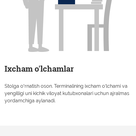
Ixcham o'lchamlar
Stolga oʻrnatish oson. Terminalining ixcham o‘lchami va
yengilligi uni kichik viloyat kutubxonalari uchun ajralmas
yordamchiga aylanadi.