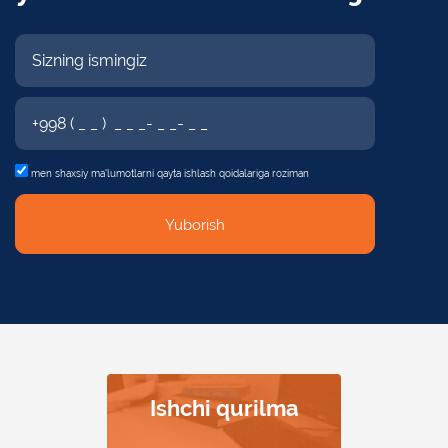
men shaxsiy
ma'lumotlarni qayta ishlash qoidalariga roziman
Yuborish
Kitoblarni mustaqil
Ishchi qurilma
Aqlli javonlar
Tez va aniq
Tashrif
buyuruvchilarni
inventarizatsiya
qaytarish