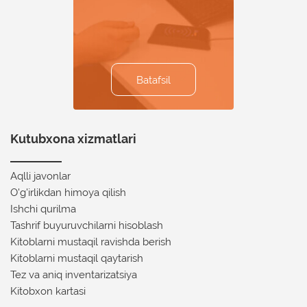
hisoblash
Batafsil
Batafsil
Batafsil
Batafsil
Batafsil
Kutubxona xizmatlari
Aqlli javonlar
O'g'irlikdan himoya qilish
Ishchi qurilma
Tashrif buyuruvchilarni hisoblash
Kitoblarni mustaqil ravishda berish
Kitoblarni mustaqil qaytarish
Tez va aniq inventarizatsiya
Kitobxon kartasi