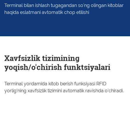
Terminal bilan ishlash tugagandan so'ng olingan kitoblar
haqida eslatmani avtomatik chop etilishi
Xavfsizlik tizimining
yoqish/o'chirish funktsiyalari
Terminal yordamida kitob berish funksiyasi RFID
yorlig'ning xavfsizlik tizimini avtomatik ravishda o'chiradi.