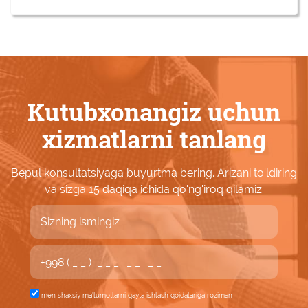
Kutubxonangiz uchun
xizmatlarni tanlang
Bepul konsultatsiyaga buyurtma bering. Arizani to'ldiring
va sizga 15 daqiqa ichida qo'ng'iroq qilamiz.
men shaxsiy
ma'lumotlarni qayta ishlash qoidalariga roziman