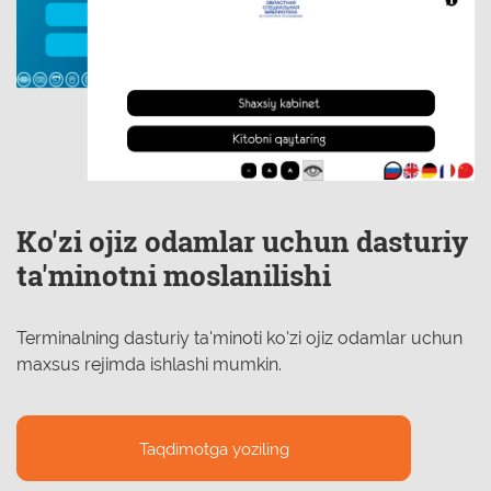
Ko'zi ojiz odamlar uchun dasturiy
ta'minotni moslanilishi
Terminalning dasturiy ta'minoti ko'zi ojiz odamlar uchun
maxsus rejimda ishlashi mumkin.
Taqdimotga yoziling