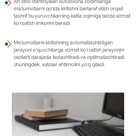
Ish stoli stantsiyalari kutubxona xodimlariga
ma'lumotlarni qo'lda kiritishni bartaraf etish orqali
tashrif buyuruvchilarning katta oqimiga tezda xizmat
ko'rsatish imkonini beradi.
Ma'lumotlarni kiritishning avtomatlashtirilgan
jarayoni o'quvchilarga xizmat ko'rsatish jarayonini
sezilarli darajada tezlashtiradi va optimallashtiradi,
shuningdek, xatolar ehtimolini yo'q qiladi.