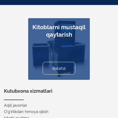
Kitoblarni mustaqil
Ishchi qurilma
Aqlli javonlar
Tez va aniq
Tashrif
buyuruvchilarni
inventarizatsiya
qaytarish
hisoblash
Batafsil
Batafsil
Batafsil
Batafsil
Batafsil
Kutubxona xizmatlari
Aqlli javonlar
O'g'irlikdan himoya qilish