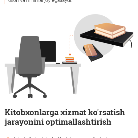
oson va minimal joy egallaydi.
Kitobxonlarga xizmat ko'rsatish
jarayonini optimallashtirish