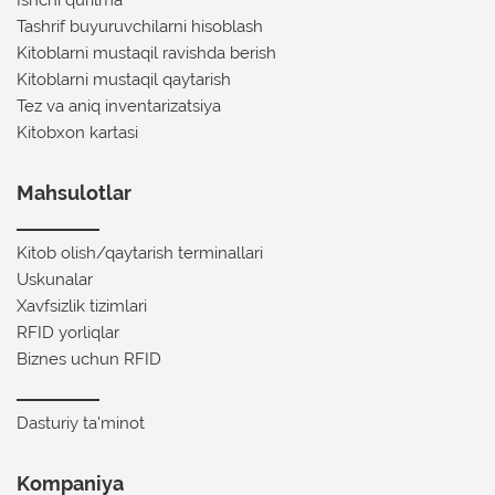
Ishchi qurilma
Tashrif buyuruvchilarni hisoblash
Kitoblarni mustaqil ravishda berish
Kitoblarni mustaqil qaytarish
Tez va aniq inventarizatsiya
Kitobxon kartasi
Mahsulotlar
Kitob olish/qaytarish terminallari
Uskunalar
Xavfsizlik tizimlari
RFID yorliqlar
Biznes uchun RFID
Dasturiy ta'minot
Kompaniya