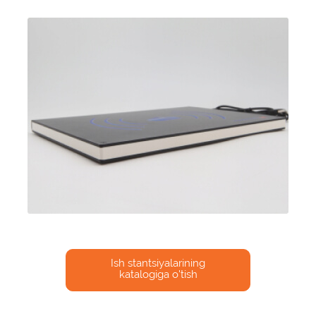
Ish stantsiyalarining
katalogiga o'tish