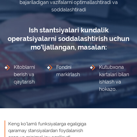
bajariladigan vazifalarni optimallashtiradi va
soddalashtiradi
Kutubxona stant
Kitobxon kartasi
Kutubxonachinin
Ish stantsiyalari kundalik
Tovar-moddiy zahiralarni
inventarizatsiya qilish
operatsiyalarni soddalashtirish uchun
UniBook kitob qa
mo'ljallangan, masalan:
uskunalar to'pla
BookFlow konve
Kitoblarni
Fondni
Kutubxona
berish va
markirlash
kartalari bilan
LibraryCart kitob
qaytarish
ishlash va
hokazo.
Keng ko'lamli funksiyalarga egaligiga
qaramay stansiyalardan foydalanish