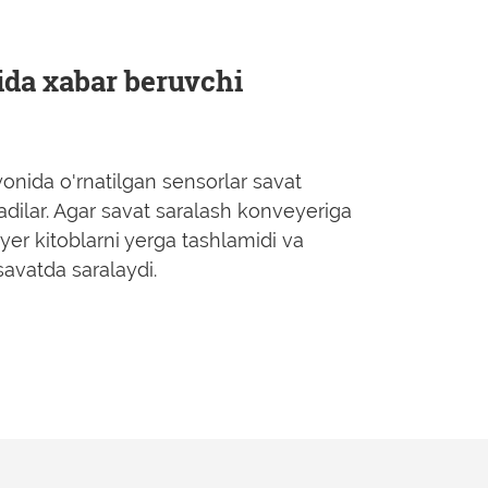
qida xabar beruvchi
onida o'rnatilgan sensorlar savat
adilar. Agar savat saralash konveyeriga
er kitoblarni yerga tashlamidi va
avatda saralaydi.