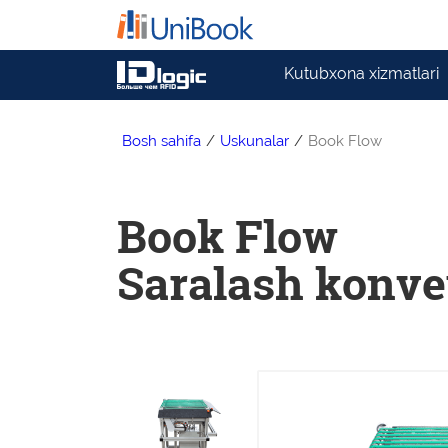
Kutubxona xizmatlari
Bosh sahifa
/
Uskunalar
/
Book Flow
Book Flow
Saralash konve