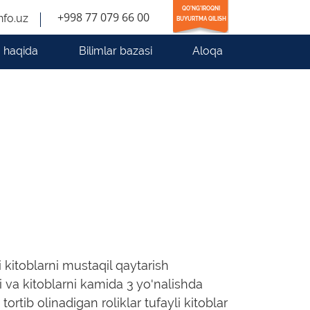
QO'NG'IROQNI
+998 77 079 66 00
nfo.uz
BUYURTMA QILISH
 haqida
Bilimlar bazasi
Aloqa
 kitoblarni mustaqil qaytarish
i va kitoblarni kamida 3 yo'nalishda
tortib olinadigan roliklar tufayli kitoblar