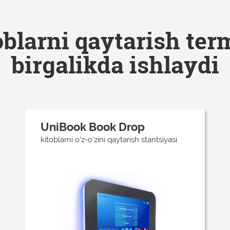
oblarni qaytarish ter
birgalikda ishlaydi
UniBook Book Drop
kitoblarni o'z-o'zini qaytarish stantsiyasi