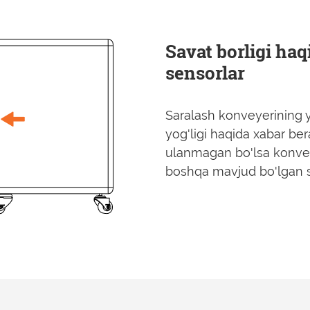
Savat borligi ha
sensorlar
Saralash konveyerining y
yog'ligi haqida xabar ber
ulanmagan bo'lsa konvey
boshqa mavjud bo'lgan s