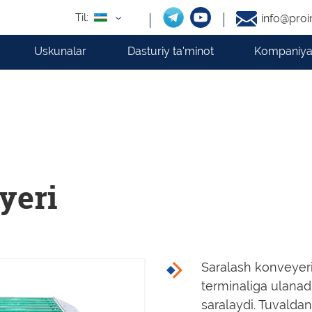
Til:
info@proi
Uskunalar
Dasturiy ta'minot
Kompaniya
yeri
Saralash konveyeri
terminaliga ulanad
saralaydi. Tuvaldan 