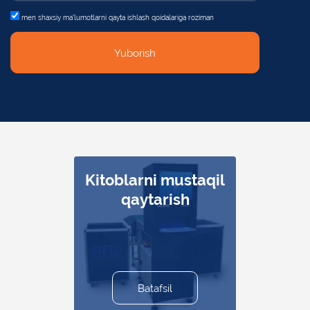
men shaxsiy
ma'lumotlarni qayta ishlash qoidalariga roziman
Yuborish
Kitoblarni mustaqil
Ishchi qurilma
Aqlli javonlar
Tez va aniq
Tashrif
buyuruvchilarni
inventarizatsiya
qaytarish
hisoblash
Batafsil
Batafsil
Batafsil
Batafsil
Batafsil