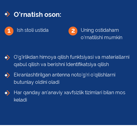
O'rnatish oson:
1
2
Ish stoli ustida
Uning ostidaham
o'rnatilishi mumkin
O'g'irlikdan himoya qilish funktsiyasi va materiallarni
qabul qilish va berishni Identifikatsiya qilish
Ekranlashtirilgan antenna noto'g'ri o'qilishlarni
butunlay oldini oladi
Har qanday an'anaviy xavfsizlik tizimlari bilan mos
keladi