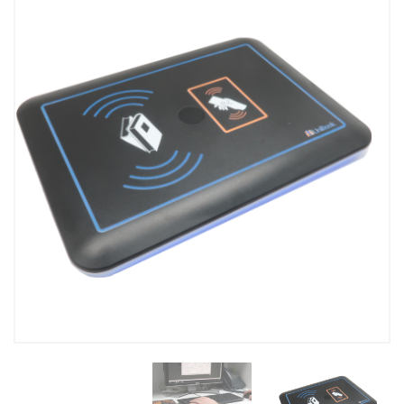
Kutubxona stant
Kitobxon kartasi
Kutubxonachinin
Tovar-moddiy zahiralarni
inventarizatsiya qilish
UniBook kitob qa
uskunalar to'pla
BookFlow konve
LibraryCart kitob