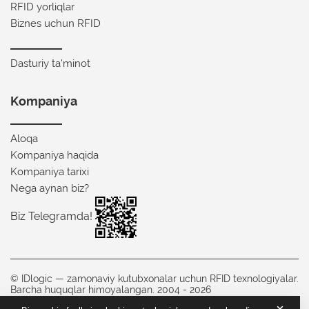
RFID yorliqlar
Biznes uchun RFID
Dasturiy ta'minot
Kompaniya
Aloqa
Kompaniya haqida
Kompaniya tarixi
Nega aynan biz?
Biz Telegramda!
© IDlogic — zamonaviy kutubxonalar uchun RFID texnologiyalar.
Barcha huquqlar himoyalangan. 2004 - 2026
Shaxsiy ma'lumotlarni qayta ishlash siyosati