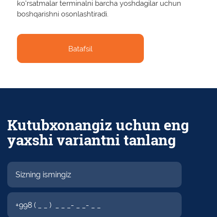
ko'rsatmalar terminalni barcha yoshdagilar uchun
boshqarishni osonlashtiradi.
Batafsil
Batafsil
Kutubxonangiz uchun eng
yaxshi variantni tanlang