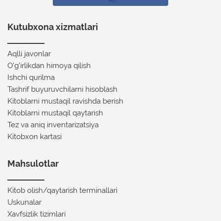
Kutubxona xizmatlari
Aqlli javonlar
O'g'irlikdan himoya qilish
Ishchi qurilma
Tashrif buyuruvchilarni hisoblash
Kitoblarni mustaqil ravishda berish
Kitoblarni mustaqil qaytarish
Tez va aniq inventarizatsiya
Kitobxon kartasi
Mahsulotlar
Kitob olish/qaytarish terminallari
Uskunalar
Xavfsizlik tizimlari