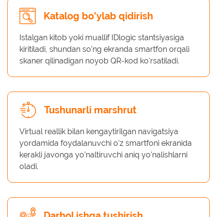
Katalog bo'ylab qidirish
Istalgan kitob yoki muallif IDlogic stantsiyasiga
kiritiladi, shundan so'ng ekranda smartfon orqali
skaner qilinadigan noyob QR-kod ko'rsatiladi.
Tushunarli marshrut
Virtual reallik bilan kengaytirilgan navigatsiya
yordamida foydalanuvchi o'z smartfoni ekranida
kerakli javonga yo'naltiruvchi aniq yo'nalishlarni
oladi.
Darhol ishga tushirish