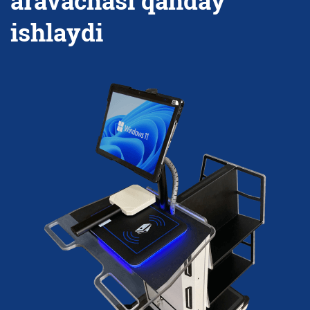
aravachasi qanday
ishlaydi