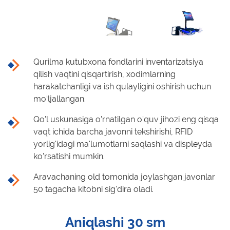
Qurilma kutubxona fondlarini inventarizatsiya
qilish vaqtini qisqartirish, xodimlarning
harakatchanligi va ish qulayligini oshirish uchun
mo‘ljallangan.
Qo'l uskunasiga o'rnatilgan o'quv jihozi eng qisqa
vaqt ichida barcha javonni tekshirishi, RFID
yorlig'idagi ma'lumotlarni saqlashi va displeyda
ko'rsatishi mumkin.
Aravachaning old tomonida joylashgan javonlar
50 tagacha kitobni sig'dira oladi.
Aniqlashi 30 sm