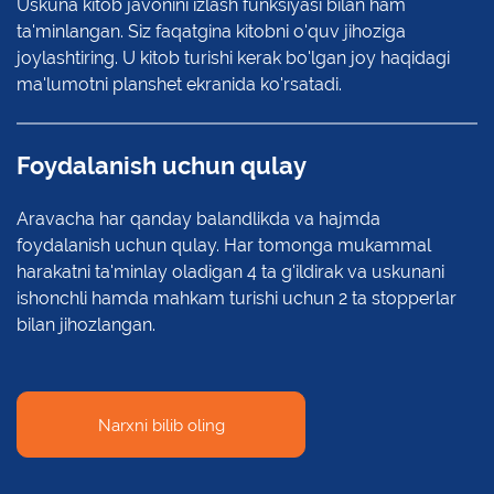
Uskuna kitob javonini izlash funksiyasi bilan ham
ta'minlangan. Siz faqatgina kitobni o'quv jihoziga
joylashtiring. U kitob turishi kerak bo'lgan joy haqidagi
ma'lumotni planshet ekranida ko'rsatadi.
Foydalanish uchun qulay
Aravacha har qanday balandlikda va hajmda
foydalanish uchun qulay. Har tomonga mukammal
harakatni ta'minlay oladigan 4 ta g'ildirak va uskunani
ishonchli hamda mahkam turishi uchun 2 ta stopperlar
bilan jihozlangan.
Narxni bilib oling