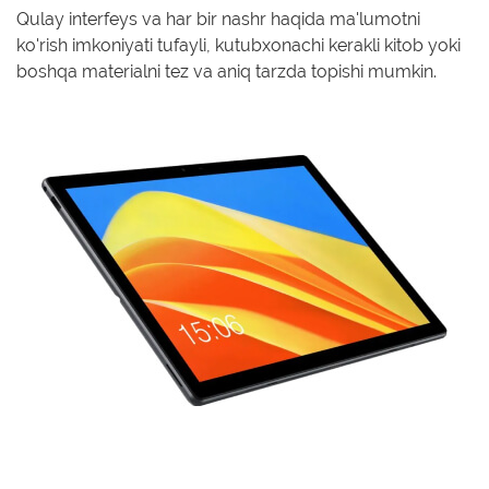
Qulay interfeys va har bir nashr haqida ma'lumotni
ko'rish imkoniyati tufayli, kutubxonachi kerakli kitob yoki
boshqa materialni tez va aniq tarzda topishi mumkin.