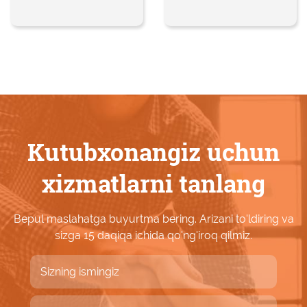
Kutubxonangiz uchun
xizmatlarni tanlang
Bepul maslahatga buyurtma bering. Arizani to'ldiring va
sizga 15 daqiqa ichida qo'ng'iroq qilmiz.