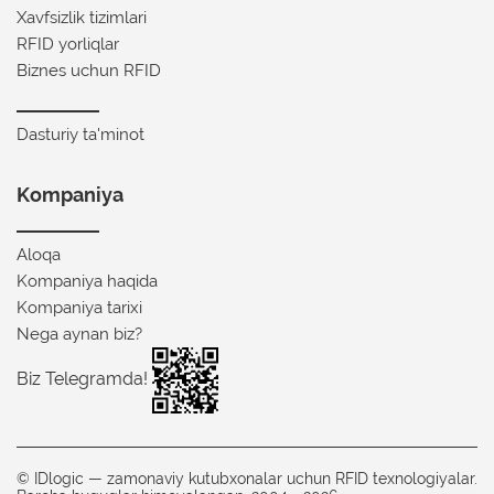
Xavfsizlik tizimlari
RFID yorliqlar
Biznes uchun RFID
Dasturiy ta'minot
Kompaniya
Aloqa
Kompaniya haqida
Kompaniya tarixi
Nega aynan biz?
Biz Telegramda!
© IDlogic — zamonaviy kutubxonalar uchun RFID texnologiyalar.