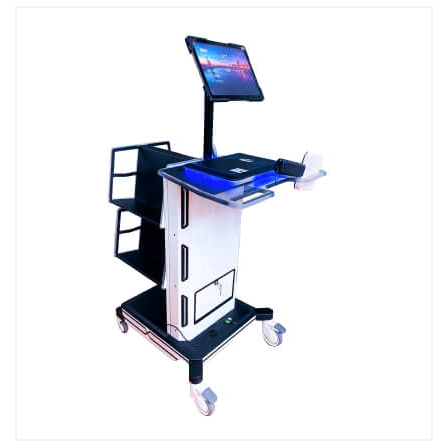
Kutubxona stant
Kitobxon kartasi
Kutubxonachinin
Tovar-moddiy zahiralarni
inventarizatsiya qilish
UniBook kitob qa
uskunalar to'pla
BookFlow konve
LibraryCart kitob