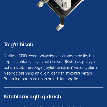
To'g'ri hisob
Qurilma RFID texnologiyasiga asoslangan bo'lib, bu
sizga inventarizatsiya vaqtini qisqartirish, navigatsiya
uchun kitobni javonga "joylab biriktirish" va ashyolarni
hisobga olishning aniqligini oshirish imkonini beradi.
Bularning barchasi inson omili bilan bog'liq
Kitoblarni aqlli qidirish