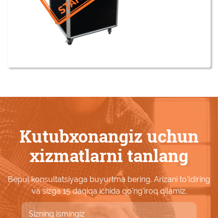
Kutubxonangiz uchun
xizmatlarni tanlang
Bepul konsultatsiyaga buyurtma bering. Arizani to'ldiring
va sizga 15 daqiqa ichida qo'ng'iroq qilamiz.