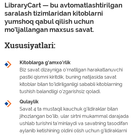
LibraryCart — bu avtomatlashtirilgan
saralash tizimlaridan kitoblarni
yumshoq qabul qilish uchun
mo'ljallangan maxsus savat.
Xususiyatlari:
Kitoblarga g'amxo'rlik
Biz savat dizayniga o'rnatilgan harakatlanuvchi
pastki qismni kiritdik, buning natijasida savat
kitoblar bilan to'ldirilganligi sababli kitoblarning
tushish balandligi o'zgarishsiz qoladi.
Qulaylik
Savat 4 ta mustaqil kauchuk g'ildiraklar bilan
jihozlangan bo'lib, ular sirtni mukammal darajada
ushlab turishni ta'minlaydi va savatning tasodifan
aylanib ketishining oldini olish uchun g'ildiraklarni