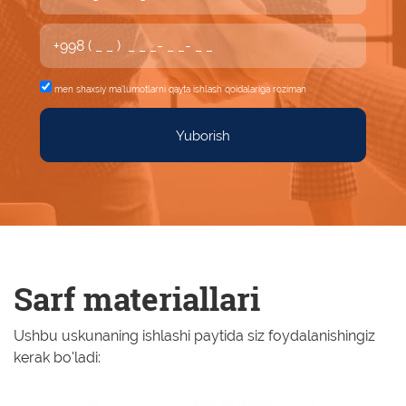
men shaxsiy
ma'lumotlarni qayta ishlash qoidalariga roziman
Yuborish
Sarf materiallari
Ushbu uskunaning ishlashi paytida siz foydalanishingiz
kerak bo'ladi: