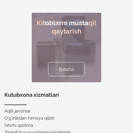
Kitoblarni mustaqil
Ishchi qurilma
Aqlli javonlar
Tez va aniq
Tashrif
buyuruvchilarni
inventarizatsiya
qaytarish
hisoblash
Batafsil
Batafsil
Batafsil
Batafsil
Batafsil
Kutubxona xizmatlari
Aqlli javonlar
O'g'irlikdan himoya qilish
Ishchi qurilma
Tashrif buyuruvchilarni hisoblash