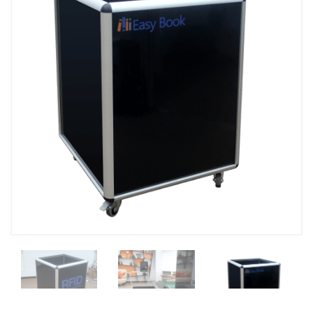
Kutubxona stant
Kitobxon kartasi
Kutubxonachinin
Tovar-moddiy zahiralarni
inventarizatsiya qilish
UniBook kitob qa
uskunalar to'pla
BookFlow konve
LibraryCart kitob