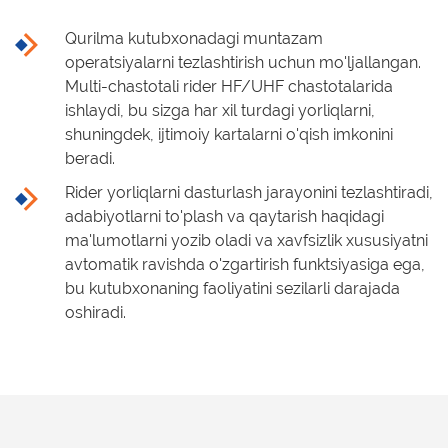
Qurilma kutubxonadagi muntazam
operatsiyalarni tezlashtirish uchun mo'ljallangan.
Multi-chastotali rider HF/UHF chastotalarida
ishlaydi, bu sizga har xil turdagi yorliqlarni,
shuningdek, ijtimoiy kartalarni o'qish imkonini
beradi.
Rider yorliqlarni dasturlash jarayonini tezlashtiradi,
adabiyotlarni to'plash va qaytarish haqidagi
ma'lumotlarni yozib oladi va xavfsizlik xususiyatni
avtomatik ravishda o'zgartirish funktsiyasiga ega,
bu kutubxonaning faoliyatini sezilarli darajada
oshiradi.