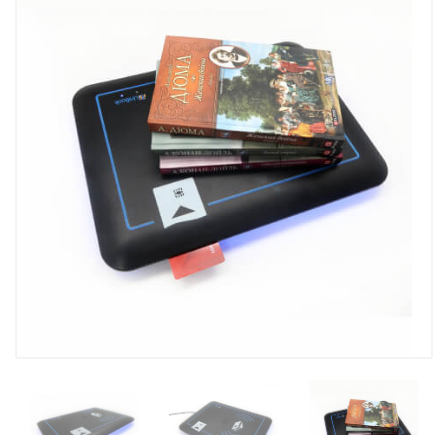
Kutubxona stant
Kitobxon kartasi
Kutubxonachinin
Tovar-moddiy zahiralarni
inventarizatsiya qilish
UniBook kitob qa
uskunalar to'pla
BookFlow konve
LibraryCart kitob