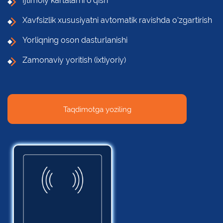
Ijtimoiy kartalarni o'qish
Xavfsizlik xususiyatni avtomatik ravishda o'zgartirish
Yorliqning oson dasturlanishi
Zamonaviy yoritish (ixtiyoriy)
Taqdimotga yoziling