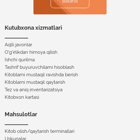
Batafsil
Batafsil
Batafsil
Batafsil
Batafsil
Kutubxona xizmatlari
Aqlli javonlar
O'g'irlikdan himoya qilish
Ishchi qurilma
Tashrif buyuruvchilarni hisoblash
Kitoblarni mustaqil ravishda berish
Kitoblarni mustaqil qaytarish
Tez va aniq inventarizatsiya
Kitobxon kartasi
Mahsulotlar
Kitob olish/qaytarish terminallari
Uskunalar