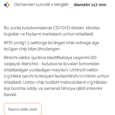
Olchamlari (uzunlik x kenglik):
diametri 117 mm
Bu yorliq kutubxonalarda CD/DVD disklari, kitoblar,
hujjatlar va fayllarni markalash uchun ishlatiladi.
RFID yorlig'i 3 sektorga bo'lingan ichki xotiraga ega
bo'lgan chip bilan jihozlangan.
Birinchi sektor qurilma identifikatsiya raqamini (ID)
saqlaydi. Ikkinchisi - kutubxona ilovalari tomonidan
ishlatiladigan yoziladigan maydon. Uchinchi sektor
o'g'irlikka qarshi funksiyani faollashtirish/o'chirish uchun
ishlatiladi. Ushbu chip tuzilishi mahsulotlarni o'g'irlikdan
iloji boricha oddiy va samarali himoya qilish imkonini
beradi.
Narxni bilib olish