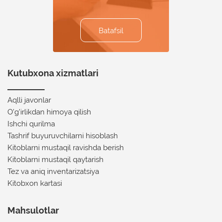
Batafsil
Batafsil
Batafsil
Batafsil
Batafsil
Kutubxona xizmatlari
Aqlli javonlar
O'g'irlikdan himoya qilish
Ishchi qurilma
Tashrif buyuruvchilarni hisoblash
Kitoblarni mustaqil ravishda berish
Kitoblarni mustaqil qaytarish
Tez va aniq inventarizatsiya
Kitobxon kartasi
Mahsulotlar