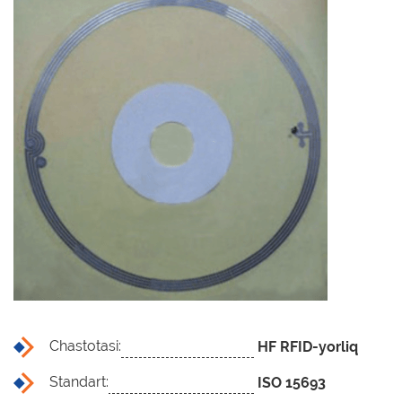
Kutubxona stant
Kitobxon kartasi
Kutubxonachinin
Tovar-moddiy zahiralarni
inventarizatsiya qilish
UniBook kitob qa
uskunalar to'pla
BookFlow konve
LibraryCart kitob
Chastotasi:
HF RFID-yorliq
Standart:
ISO 15693