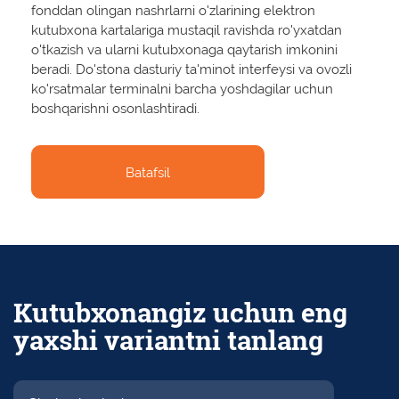
ro'yxatdan o'tkazish va ularni kutubxonaga qaytarish
uchun adabiyotlarni izlash va tanlashga yordam bera oladi.
fonddan olingan nashrlarni o'zlarining elektron
imkonini beradi. Shuningdek, foydalanuvchi o'z
kutubxona kartalariga mustaqil ravishda ro'yxatdan
formulyarining holatini tekshirishi, uning qarzlari va qaytarish
o'tkazish va ularni kutubxonaga qaytarish imkonini
Batafsil
muddatlari to'g'risida bilib olishi mumkin.
beradi. Do'stona dasturiy ta'minot interfeysi va ovozli
Batafsil
ko'rsatmalar terminalni barcha yoshdagilar uchun
boshqarishni osonlashtiradi.
Batafsil
Batafsil
Kutubxonangiz uchun eng
yaxshi variantni tanlang