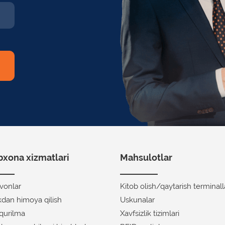
xona xizmatlari
Mahsulotlar
avonlar
Kitob olish/qaytarish terminall
ikdan himoya qilish
Uskunalar
 qurilma
Xavfsizlik tizimlari