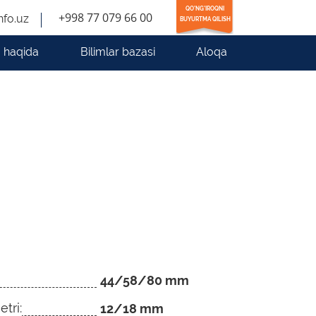
QO'NG'IROQNI
+998 77 079 66 00
nfo.uz
BUYURTMA QILISH
 haqida
Bilimlar bazasi
Aloqa
44/58/80 mm
tri:
12/18 mm