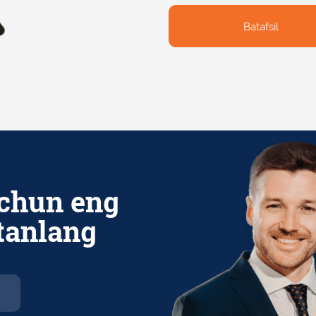
Batafsil
Batafsil
chun eng
 tanlang