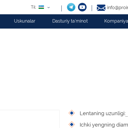
Til:
info@proi
Uskunalar
Dasturiy ta'minot
Kompaniya
Lentaning uzunligi:
Ichki yengning diame