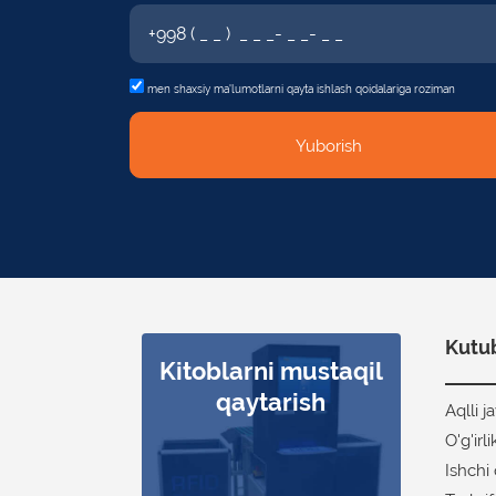
men shaxsiy
ma'lumotlarni qayta ishlash qoidalariga roziman
Yuborish
Kutub
Kitoblarni mustaqil
Ishchi qurilma
Aqlli javonlar
Tez va aniq
Tashrif
buyuruvchilarni
inventarizatsiya
qaytarish
Aqlli j
hisoblash
O'g'irl
Ishchi