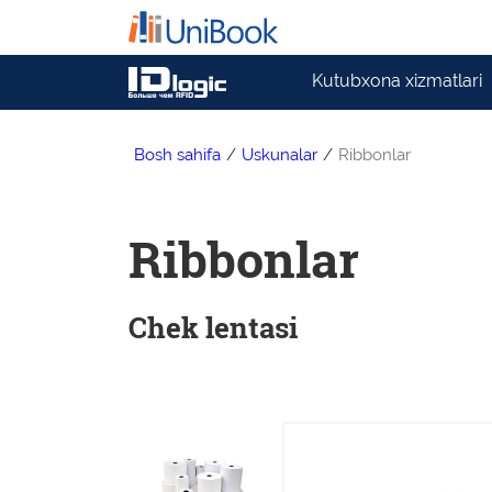
Kutubxona xizmatlari
Bosh sahifa
/
Uskunalar
/
Ribbonlar
Ribbonlar
Chek lentasi