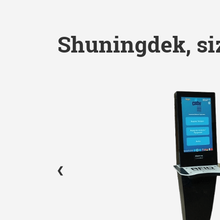
Shuningdek, siz
❮