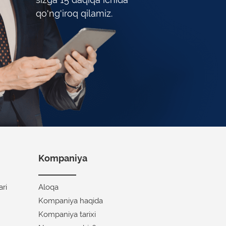
qo'ng'iroq qilamiz.
Kompaniya
ari
Aloqa
Kompaniya haqida
Kompaniya tarixi