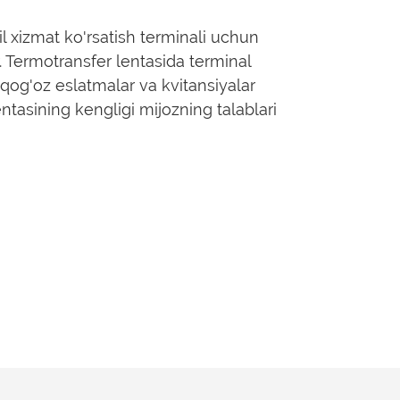
l xizmat ko'rsatish terminali uchun
. Termotransfer lentasida terminal
qog'oz eslatmalar va kvitansiyalar
entasining kengligi mijozning talablari