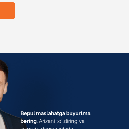
Bepul maslahatga buyurtma
bering.
Arizani to'ldiring va
sizga 15 daqiqa ichida