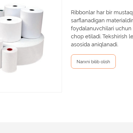
Ribbonlar har bir mustaqi
sarflanadigan materialdir
foydalanuvchilari uchun 
chop etiladi. Tekshirish l
asosida aniqlanadi.
Narxni bilib olish