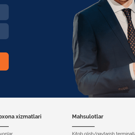
xona xizmatlari
Mahsulotlar
avonlar
Kitob olish/qaytarish terminall