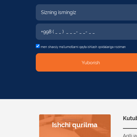
men shaxsiy
ma'lumotlarni qayta ishlash qoidalariga roziman
Yuborish
Kutub
Kitoblarni mustaqil
Ishchi qurilma
Aqlli javonlar
Tez va aniq
Tashrif
buyuruvchilarni
inventarizatsiya
qaytarish
Aqlli j