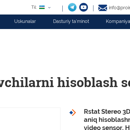
Til:
info@proi
Uskunalar
Dasturiy ta'minot
Kompaniya
vchilarni hisoblash s
Rstat Stereo 3
aniq hisoblash
video sensor. 