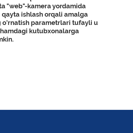
ita "web"-kamera yordamida
 qayta ishlash orqali amalga
g o'rnatish parametrlari tufayli u
lchamdagi kutubxonalarga
mkin.