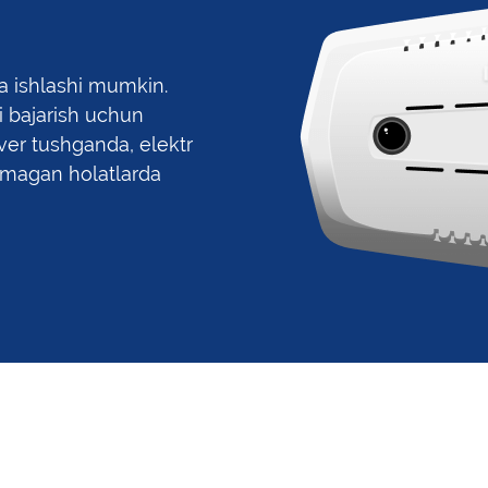
a ishlashi mumkin.
i bajarish uchun
ver tushganda, elektr
lmagan holatlarda