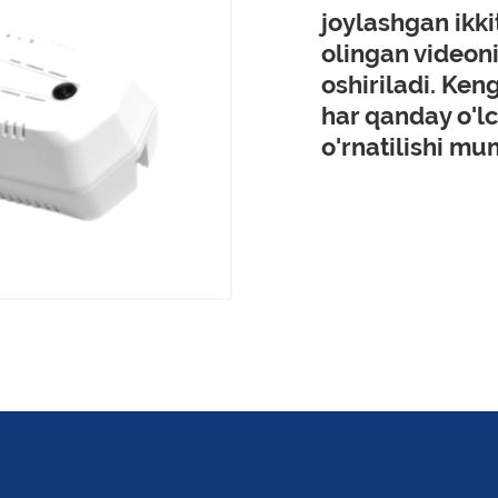
joylashgan ikk
olingan videoni
oshiriladi. Ken
har qanday o'
o'rnatilishi mu