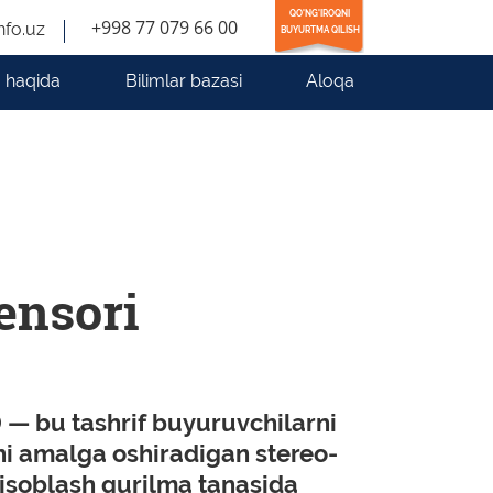
QO'NG'IROQNI
+998 77 079 66 00
nfo.uz
BUYURTMA QILISH
 haqida
Bilimlar bazasi
Aloqa
ensori
D
— bu tashrif buyuruvchilarni
ni amalga oshiradigan stereo-
Hisoblash qurilma tanasida