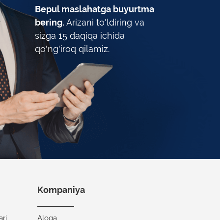
Bepul maslahatga buyurtma
bering.
Arizani to'ldiring va
sizga 15 daqiqa ichida
qo'ng'iroq qilamiz.
Kompaniya
ari
Aloqa