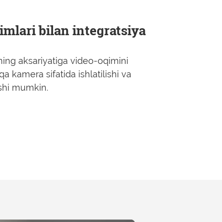
mlari bilan integratsiya
ning aksariyatiga video-oqimini
a kamera sifatida ishlatilishi va
ishi mumkin.