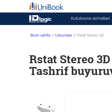
Kutubxona xizmatlari
Bosh sahifa
/
Uskunalar
/
Rstat Stereo 3D
Rstat Stereo 3D
Tashrif buyuru