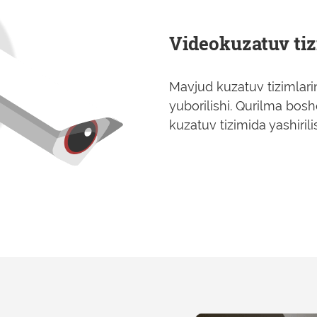
Videokuzatuv tizi
Mavjud kuzatuv tizimlari
yuborilishi. Qurilma boshq
kuzatuv tizimida yashiril