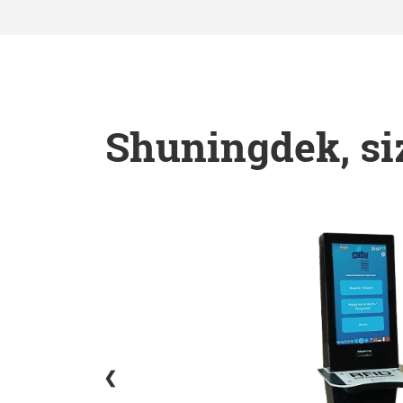
Shuningdek, siz
❮