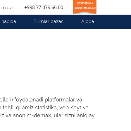
QO'NG'IROQNI
+998 77 079 66 00
nfo.uz
BUYURTMA QILISH
 haqida
Bilimlar bazasi
Aloqa
ellari) foydalanadi platformalar va
ahlil qilamiz statistika, veb-sayt va
ssiz va anonim-demak, ular sizni aniqlay