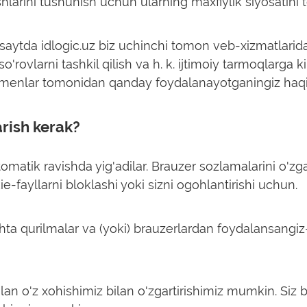
arini tushunish uchun ularning maxfiylik siyosatini t
saytda idlogic.uz biz uchinchi tomon veb-xizmatlarid
o'rovlarni tashkil qilish va h. k. ijtimoiy tarmoqlarga k
omenlar tomonidan qanday foydalanayotganingiz haqid
rish kerak?
omatik ravishda yig'adilar. Brauzer sozlamalarini o'zga
-fayllarni bloklashi yoki sizni ogohlantirishi uchun.
hta qurilmalar va (yoki) brauzerlardan foydalansangiz-t
ilan o'z xohishimiz bilan o'zgartirishimiz mumkin.
Siz 