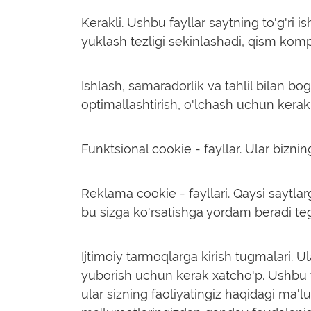
Kerakli.
Ushbu fayllar saytning to'g'ri is
yuklash tezligi sekinlashadi, qism kom
Ishlash, samaradorlik va tahlil bilan bog'
optimallashtirish, o'lchash uchun kerak
Funktsional cookie - fayllar.
Ular bizning
Reklama cookie - fayllari.
Qaysi saytlarg
bu sizga ko'rsatishga yordam beradi teg
Ijtimoiy tarmoqlarga kirish tugmalari.
Ula
yuborish uchun kerak xatcho'p. Ushbu tu
ular sizning faoliyatingiz haqidagi ma'