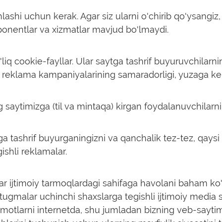
hlashi uchun kerak. Agar siz ularni o'chirib qo'ysangiz
ponentlar va xizmatlar mavjud bo'lmaydi.
liq cookie-fayllar.
Ular saytga tashrif buyuruvchilarning 
 reklama kampaniyalarining samaradorligi, yuzaga kel
 saytimizga (til va mintaqa) kirgan foydalanuvchilarni
a tashrif buyurganingizni va qanchalik tez-tez, qaysi
ishli reklamalar.
r ijtimoiy tarmoqlardagi sahifaga havolani baham ko'r
gmalar uchinchi shaxslarga tegishli ijtimoiy media say
lumotlarni internetda, shu jumladan bizning veb-saytim