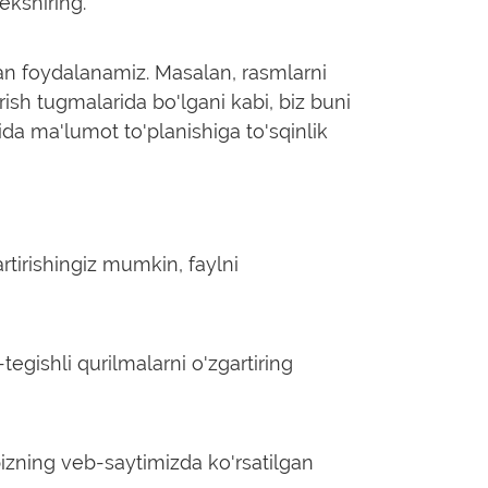
ekshiring.
an foydalanamiz. Masalan, rasmlarni
irish tugmalarida bo'lgani kabi, biz buni
a ma'lumot to'planishiga to'sqinlik
rtirishingiz mumkin, faylni
egishli qurilmalarni o'zgartiring
bizning veb-saytimizda ko'rsatilgan