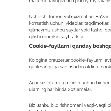
ma'lumotlaringizdan qanday foydalanishl
Uchinchi tomon veb-xizmatlari.
Ba'zan 
ko'rsatish uchun, videolar, taqdimotlar, s
qilmaymiz ushbu saytlar yoki tashqi d
qilishi mumkin sayt tarkibi.
Cookie-fayllarni qanday boshqa
Ko'pgina brauzerlar cookie-fayllarni avt
qurilmangizga saqlashdan oldin u cookie
Agar siz internetga kirish uchun bir nec
ularning har birida Sozlamalar.
Biz ushbu bildirishnomani vaqti-vaqti b