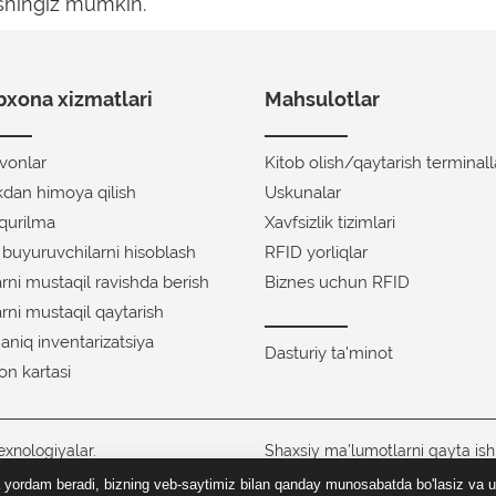
ishingiz mumkin.
xona xizmatlari
Mahsulotlar
avonlar
Kitob olish/qaytarish terminall
ikdan himoya qilish
Uskunalar
 qurilma
Xavfsizlik tizimlari
f buyuruvchilarni hisoblash
RFID yorliqlar
arni mustaqil ravishda berish
Biznes uchun RFID
arni mustaqil qaytarish
 aniq inventarizatsiya
Dasturiy ta'minot
on kartasi
xnologiyalar.
Shaxsiy ma'lumotlarni qayta ish
siyosati
 yordam beradi, bizning veb-saytimiz bilan qanday munosabatda bo'lasiz va u