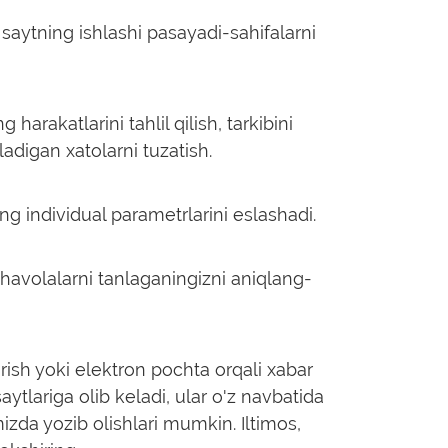
, saytning ishlashi pasayadi-sahifalarni
harakatlarini tahlil qilish, tarkibini
adigan xatolarni tuzatish.
ng individual parametrlarini eslashadi.
 havolalarni tanlaganingizni aniqlang-
ish yoki elektron pochta orqali xabar
tlariga olib keladi, ular o'z navbatida
izda yozib olishlari mumkin. Iltimos,