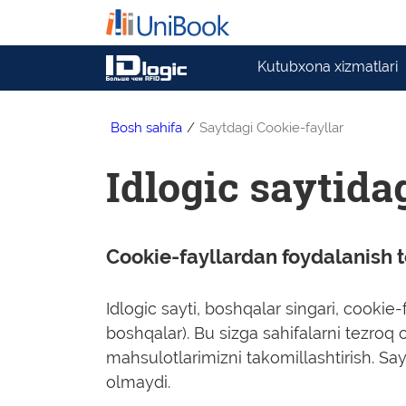
Kutubxona xizmatlari
Bosh sahifa
/
Saytdagi Cookie-fayllar
Idlogic saytida
Cookie-fayllardan foydalanish t
Idlogic sayti, boshqalar singari, cookie
boshqalar). Bu sizga sahifalarni tezroq 
mahsulotlarimizni takomillashtirish. Sa
olmaydi.