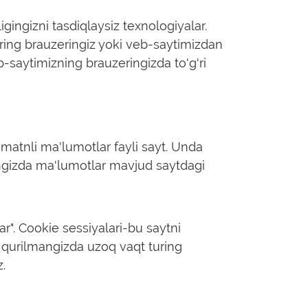
gingizni tasdiqlaysiz texnologiyalar.
iring brauzeringiz yoki veb-saytimizdan
b-saytimizning brauzeringizda to'g'ri
matnli ma'lumotlar fayli sayt. Unda
ingizda ma'lumotlar mavjud saytdagi
ar". Cookie sessiyalari-bu saytni
 qurilmangizda uzoq vaqt turing
.