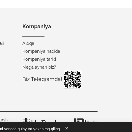
Kompaniya
ari
Aloqa
Kompaniya haqida
Kompaniya tarixi
Nega aynan biz?
Biz Telegramda!
lash
ni yanada qulay va yaxshiroq qiling.