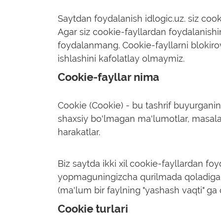
Saytdan foydalanish idlogic.uz. siz cook
Agar siz cookie-fayllardan foydalanishi
foydalanmang. Cookie-fayllarni blokirovk
ishlashini kafolatlay olmaymiz.
Cookie-fayllar nima
Cookie (Cookie) - bu tashrif buyurgani
shaxsiy bo'lmagan ma'lumotlar, masalan
harakatlar.
Biz saytda ikki xil cookie-fayllardan fo
yopmaguningizcha qurilmada qoladigan v
(ma'lum bir faylning "yashash vaqti" ga 
Cookie turlari