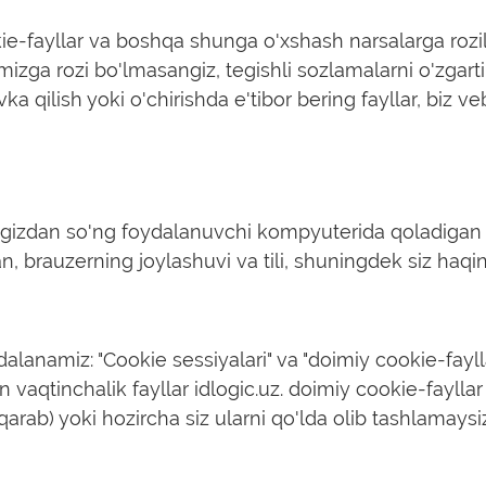
ie-fayllar va boshqa shunga o'xshash narsalarga rozili
mizga rozi bo'lmasangiz, tegishli sozlamalarni o'zgart
a qilish yoki o'chirishda e'tibor bering fayllar, biz ve
ngizdan so'ng foydalanuvchi kompyuterida qoladigan 
, brauzerning joylashuvi va tili, shuningdek siz haq
ydalanamiz: "Cookie sessiyalari" va "doimiy cookie-fayll
aqtinchalik fayllar idlogic.uz. doimiy cookie-fayllar
qarab) yoki hozircha siz ularni qo'lda olib tashlamaysiz