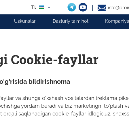
Til:
info@proi
Uskunalar
Dasturiy ta'minot
Kompaniya
gi Cookie-fayllar
o'g'risida bildirishnoma
-fayllar va shunga o'xshash vositalardan (reklama piks
ochishga yordam beradi va biz marketingni to'plash va t
yt orqali saqlanadigan cookie-fayllar idlogic.uz, shax