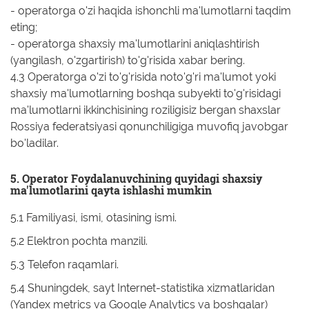
- operatorga o'zi haqida ishonchli ma'lumotlarni taqdim
eting;
- operatorga shaxsiy ma'lumotlarini aniqlashtirish
(yangilash, o'zgartirish) to'g'risida xabar bering.
4.3 Operatorga o'zi to'g'risida noto'g'ri ma'lumot yoki
shaxsiy ma'lumotlarning boshqa subyekti to'g'risidagi
ma'lumotlarni ikkinchisining roziligisiz bergan shaxslar
Rossiya federatsiyasi qonunchiligiga muvofiq javobgar
bo'ladilar.
5. Operator Foydalanuvchining quyidagi shaxsiy
ma'lumotlarini qayta ishlashi mumkin
5.1 Familiyasi, ismi, otasining ismi.
5.2 Elektron pochta manzili.
5.3 Telefon raqamlari.
5.4 Shuningdek, sayt Internet-statistika xizmatlaridan
(Yandex metrics va Google Analytics va boshqalar)