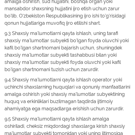
amalga oshirish, sud hujjatini, boshqa organ yoki
mansabdor shaxsning hujjatini ijro etish uchun zarur
bo'lib, O'zbekiston Respublikasining ijro ishi to'g'risidagi
qonun hujjatlariga muvofiq ijro etilishi shart.
9.3 Shaxsiy ma'lumotlarni qayta ishlash, uning tarafi
shaxsiy ma'lumotlar subyekti bo'lgan foyda oluvchi yoki
kafil bo'lgan shartnomani bajarish uchun, shuningdek
shaxsiy ma'lumotlar subyekti tashabbusi bilan yoki
shaxsiy ma'lumotlar subyekti foyda oluvchi yoki kafil
bo'lgan shartnomani tuzish uchun zarurdir.
9.4 Shaxsiy ma'lumotlarni qayta ishlash operator yoki
uchinchi shaxslarning huquqlari va qonuniy manfaatlarini
amalga oshirish yoki shaxsiy ma'lumotlar subyektining
huquq va erkinliklari buzilmagan taqdirda ijtimoiy
ahamiyatga ega maqsadlarga erishish uchun zarurdir.
9.5 Shaxsiy ma'lumotlarni qayta ishlash amalga
oshiriladi, cheksiz miqdordagi shaxslarga kirish shaxsiy
ma'lumotlar subyekti tomonidan yoki uning iltimosiga