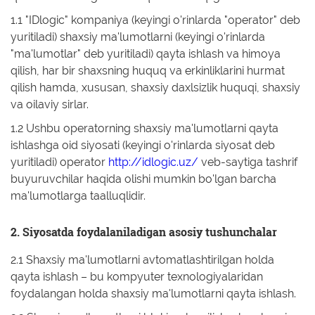
1.1 "IDlogic" kompaniya (keyingi o'rinlarda "operator" deb
Kutubxona stant
Kitobxon kartasi
yuritiladi) shaxsiy ma'lumotlarni (keyingi o'rinlarda
"ma'lumotlar" deb yuritiladi) qayta ishlash va himoya
Kutubxonachinin
Tovar-moddiy zahiralarni
qilish, har bir shaxsning huquq va erkinliklarini hurmat
inventarizatsiya qilish
qilish hamda, xususan, shaxsiy daxlsizlik huquqi, shaxsiy
UniBook kitob qa
va oilaviy sirlar.
uskunalar to'pla
1.2 Ushbu operatorning shaxsiy ma'lumotlarni qayta
ishlashga oid siyosati (keyingi o'rinlarda siyosat deb
BookFlow konve
yuritiladi) operator
http://idlogic.uz/
veb-saytiga tashrif
buyuruvchilar haqida olishi mumkin bo'lgan barcha
LibraryCart kitob
ma'lumotlarga taalluqlidir.
2. Siyosatda foydalaniladigan asosiy tushunchalar
2.1 Shaxsiy ma'lumotlarni avtomatlashtirilgan holda
qayta ishlash – bu kompyuter texnologiyalaridan
foydalangan holda shaxsiy ma'lumotlarni qayta ishlash.