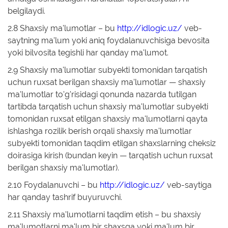
belgilaydi.
2.8 Shaxsiy ma'lumotlar – bu
http://idlogic.uz/
veb-
saytning ma'lum yoki aniq foydalanuvchisiga bevosita
yoki bilvosita tegishli har qanday ma'lumot.
2.9 Shaxsiy ma'lumotlar subyekti tomonidan tarqatish
uchun ruxsat berilgan shaxsiy ma'lumotlar — shaxsiy
ma'lumotlar to'g'risidagi qonunda nazarda tutilgan
tartibda tarqatish uchun shaxsiy ma'lumotlar subyekti
tomonidan ruxsat etilgan shaxsiy ma'lumotlarni qayta
ishlashga rozilik berish orqali shaxsiy ma'lumotlar
subyekti tomonidan taqdim etilgan shaxslarning cheksiz
doirasiga kirish (bundan keyin — tarqatish uchun ruxsat
berilgan shaxsiy ma'lumotlar).
2.10 Foydalanuvchi – bu
http://idlogic.uz/
veb-saytiga
har qanday tashrif buyuruvchi.
2.11 Shaxsiy ma'lumotlarni taqdim etish – bu shaxsiy
ma'lumotlarni ma'lum bir shaxsga yoki ma'lum bir