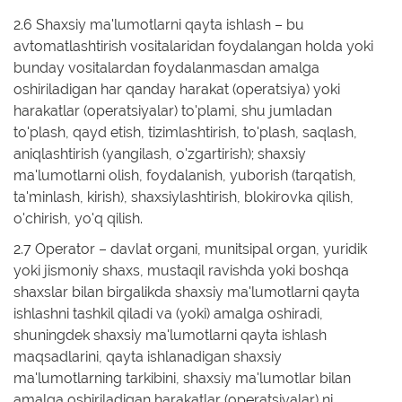
2.6 Shaxsiy ma'lumotlarni qayta ishlash – bu
avtomatlashtirish vositalaridan foydalangan holda yoki
bunday vositalardan foydalanmasdan amalga
oshiriladigan har qanday harakat (operatsiya) yoki
harakatlar (operatsiyalar) to'plami, shu jumladan
to'plash, qayd etish, tizimlashtirish, to'plash, saqlash,
aniqlashtirish (yangilash, o'zgartirish); shaxsiy
ma'lumotlarni olish, foydalanish, yuborish (tarqatish,
ta'minlash, kirish), shaxsiylashtirish, blokirovka qilish,
o'chirish, yo'q qilish.
2.7 Operator – davlat organi, munitsipal organ, yuridik
yoki jismoniy shaxs, mustaqil ravishda yoki boshqa
shaxslar bilan birgalikda shaxsiy ma'lumotlarni qayta
ishlashni tashkil qiladi va (yoki) amalga oshiradi,
shuningdek shaxsiy ma'lumotlarni qayta ishlash
maqsadlarini, qayta ishlanadigan shaxsiy
ma'lumotlarning tarkibini, shaxsiy ma'lumotlar bilan
amalga oshiriladigan harakatlar (operatsiyalar) ni