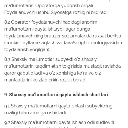
ma'lumotlarini Operatorga yuborish orqali
Foydalanuvchi ushbu Siyosatga roziligini bildiradi.
8.2 Operator foydalanuvchi haqidagi anonim
ma'lumotlarni qayta ishlaydi, agar bunga
foydalanuvchining brauzer sozlamalarida ruxsat berilsa
(cookie-fayllarni saqlash va JavaScript texnologiyasidan
foydalanish yoqilgan).
8.3 Shaxsiy ma'lumotlar subyekti o'z shaxsiy
ma'lumotlarini taqdim etish to'g'risida mustaqil ravishda
qaror qabul qiladi va o'z xohishiga ko'ra va o'z
manfaatlarini ko'zlab erkin rozilik beradi.
9. Shaxsiy ma'lumotlarni qayta ishlash shartlari
9.1 Shaxsiy ma'lumotlarni qayta ishlash subyektning
roziligi bilan amalga oshiriladi.
9.2 Shaxsiy ma'lumotlarni qayta ishlash odil sudlovni