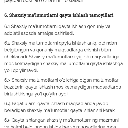
paytdan boshlab o'z ta'sirini to'xtatadi.
6. Shaxsiy ma'lumotlarni qayta ishlash tamoyillari
6.1 Shaxsiy ma'lumotlarni qayta ishlash qonuniy va
adolatli asosda amalga oshiriladi.
6.2 Shaxsiy ma'lumotlarni qayta ishlash aniq, oldindan
belgilangan va qonuniy maqsadlarga erishish bilan
cheklanadi. Shaxsiy ma'lumotlarni yig'ish maqsadlariga
mos kelmaydigan shaxsiy ma'lumotlarni qayta ishlashga
yo'l qo'yilmaydi.
6.3 Shaxsiy ma'lumotlarni o'z ichiga olgan ma'lumotlar
bazalarini qayta ishlash mos kelmaydigan maqsadlarda
birlashtirishga yo'l qo'yilmaydi.
6.4 Faqat ularni qayta ishlash maqsadlariga javob
beradigan shaxsiy ma'lumotlar qayta ishlanishi kerak.
6.5 Qayta ishlangan shaxsiy ma'lumotlarning mazmuni
va hajmi belgilangan ishlov berish maqsadlariga mos