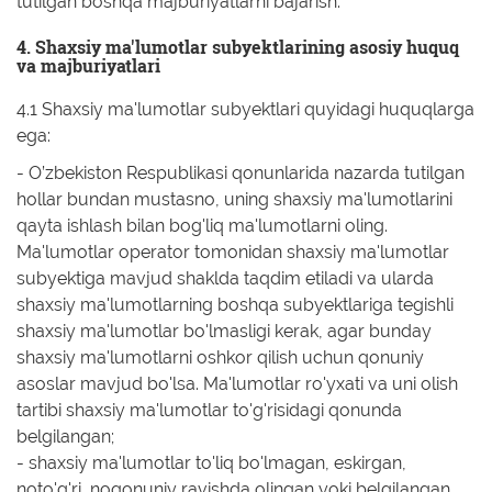
tutilgan boshqa majburiyatlarni bajarish.
4. Shaxsiy ma'lumotlar subyektlarining asosiy huquq
va majburiyatlari
4.1 Shaxsiy ma'lumotlar subyektlari quyidagi huquqlarga
ega:
- O’zbekiston Respublikasi qonunlarida nazarda tutilgan
hollar bundan mustasno, uning shaxsiy ma'lumotlarini
qayta ishlash bilan bog'liq ma'lumotlarni oling.
Ma'lumotlar operator tomonidan shaxsiy ma'lumotlar
subyektiga mavjud shaklda taqdim etiladi va ularda
shaxsiy ma'lumotlarning boshqa subyektlariga tegishli
shaxsiy ma'lumotlar bo'lmasligi kerak, agar bunday
shaxsiy ma'lumotlarni oshkor qilish uchun qonuniy
asoslar mavjud bo'lsa. Ma'lumotlar ro'yxati va uni olish
tartibi shaxsiy ma'lumotlar to'g'risidagi qonunda
belgilangan;
- shaxsiy ma'lumotlar to'liq bo'lmagan, eskirgan,
noto'g'ri, noqonuniy ravishda olingan yoki belgilangan