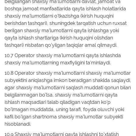
belgilangan shaxsiy ma'lumotlarni davlat, jamoat va
boshqa jamoat manfaatlarida qayta ishlash holatlarida
shaxsiy ma'lumotlarni o'tkazishga (kirish huquqini
berishdan tashqari), shuningdek tarqatish uchun ruxsat
berilgan shaxsiy ma'lumotlarni qayta ishlashga yoki
qayta ishlash shartlariga (kirish huquqini olishdan
tashqari) nisbatan qo'yilgan taqiqlar amal qilmaydi.
10.7 Operator shaxsiy ma'lumotlarni qayta ishlashda
shaxsiy ma'lumotlarning maxfiyligini ta'minlaydi.
10.8 Operator shaxsiy ma'lumotlarni shaxsiy ma'lumotlar
subyektini aniqlashga imkon beradigan shaklda saqlaydi,
agar shaxsiy ma'lumotlarni saqlash muddati qonun bilan
belgilanmagan bo'lsa, shaxsiy ma'lumotlarni qayta
ishlash maqsadlari talab qiladigan vaqtdan ko'p
bo'lmagan muddatda, uning tarafi, foyda oluvchi yoki
kafil bo'lgan shartnoma shaxsiy ma'lumotlar subyekti
hisoblanadi.
10.9 Shaxsiy ma'lumotlarni qayta ishlashni to'xtatish