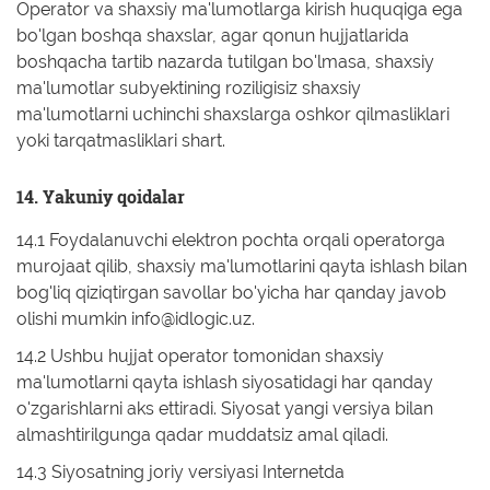
Operator va shaxsiy ma'lumotlarga kirish huquqiga ega
bo'lgan boshqa shaxslar, agar qonun hujjatlarida
boshqacha tartib nazarda tutilgan bo'lmasa, shaxsiy
ma'lumotlar subyektining roziligisiz shaxsiy
ma'lumotlarni uchinchi shaxslarga oshkor qilmasliklari
yoki tarqatmasliklari shart.
14. Yakuniy qoidalar
14.1 Foydalanuvchi elektron pochta orqali operatorga
murojaat qilib, shaxsiy ma'lumotlarini qayta ishlash bilan
bog'liq qiziqtirgan savollar bo'yicha har qanday javob
olishi mumkin info@idlogic.uz.
14.2 Ushbu hujjat operator tomonidan shaxsiy
ma'lumotlarni qayta ishlash siyosatidagi har qanday
o'zgarishlarni aks ettiradi. Siyosat yangi versiya bilan
almashtirilgunga qadar muddatsiz amal qiladi.
14.3 Siyosatning joriy versiyasi Internetda