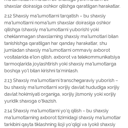
shaxslar doirasiga oshkor qilishga qaratilgan harakatlar.
2.12 Shaxsiy ma'lumotlarni tarqatish – bu shaxsiy
ma'lumotlarni noma'lum shaxslar doirasiga oshkor
qilishga (shaxsiy ma'lumotlarni yuborish) yoki
cheklanmagan shaxslarning shaxsiy ma'lumotlari bilan
tanishishga qaratilgan har qanday harakatlar, shu
jumladan shaxsiy ma'lumotlarni ommaviy axborot
vositalarida e'lon qilish, axborot va telekommunikatsiya
tarmoqlarida joylashtirish yoki shaxsiy ma'lumotlarga
boshqa yo'l bilan kirishni ta'minlash.
2.13 Shaxsiy ma'lumotlarni transchegaraviy yuborish –
bu shaxsiy ma'lumotlarni xorijiy davlat hududiga xorijiy
davlat hokimiyati organiga, xorijiy jismoniy yoki xorijiy
yuridik shaxsga o'tkazish.
2.14 Shaxsiy ma'lumotlarni yo'q qilish – bu shaxsiy
ma'lumotlarning axborot tizimidagi shaxsiy ma'lumotlar
tarkibini qayta tiklashning iloji yo'qligi va (yoki) shaxsiy