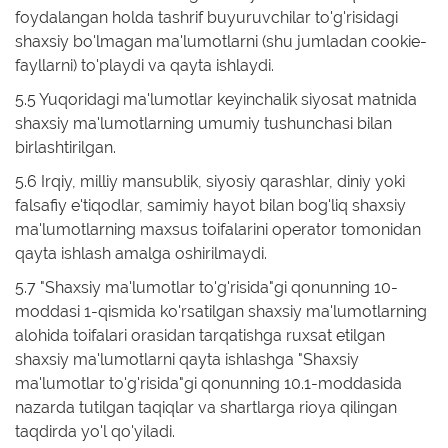
foydalangan holda tashrif buyuruvchilar to'g'risidagi
shaxsiy bo'lmagan ma'lumotlarni (shu jumladan cookie-
fayllarni) to'playdi va qayta ishlaydi.
5.5 Yuqoridagi ma'lumotlar keyinchalik siyosat matnida
shaxsiy ma'lumotlarning umumiy tushunchasi bilan
birlashtirilgan.
5.6 Irqiy, milliy mansublik, siyosiy qarashlar, diniy yoki
falsafiy e'tiqodlar, samimiy hayot bilan bog'liq shaxsiy
ma'lumotlarning maxsus toifalarini operator tomonidan
qayta ishlash amalga oshirilmaydi.
5.7 "Shaxsiy ma'lumotlar to'g'risida"gi qonunning 10-
moddasi 1-qismida ko'rsatilgan shaxsiy ma'lumotlarning
alohida toifalari orasidan tarqatishga ruxsat etilgan
shaxsiy ma'lumotlarni qayta ishlashga "Shaxsiy
ma'lumotlar to'g'risida"gi qonunning 10.1-moddasida
nazarda tutilgan taqiqlar va shartlarga rioya qilingan
taqdirda yo'l qo'yiladi.