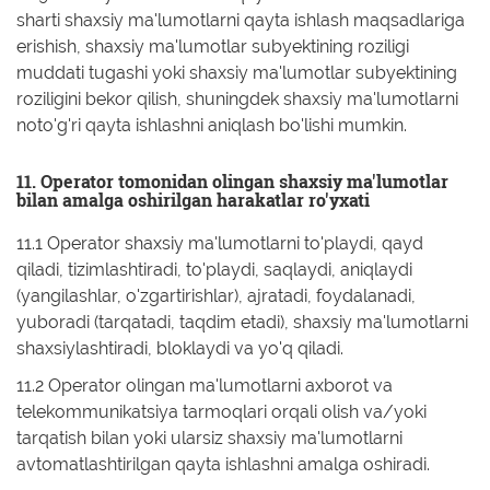
sharti shaxsiy ma'lumotlarni qayta ishlash maqsadlariga
erishish, shaxsiy ma'lumotlar subyektining roziligi
muddati tugashi yoki shaxsiy ma'lumotlar subyektining
roziligini bekor qilish, shuningdek shaxsiy ma'lumotlarni
noto'g'ri qayta ishlashni aniqlash bo'lishi mumkin.
11. Operator tomonidan olingan shaxsiy ma'lumotlar
bilan amalga oshirilgan harakatlar ro'yxati
11.1 Operator shaxsiy ma'lumotlarni to'playdi, qayd
qiladi, tizimlashtiradi, to'playdi, saqlaydi, aniqlaydi
(yangilashlar, o'zgartirishlar), ajratadi, foydalanadi,
yuboradi (tarqatadi, taqdim etadi), shaxsiy ma'lumotlarni
shaxsiylashtiradi, bloklaydi va yo'q qiladi.
11.2 Operator olingan ma'lumotlarni axborot va
telekommunikatsiya tarmoqlari orqali olish va/yoki
tarqatish bilan yoki ularsiz shaxsiy ma'lumotlarni
avtomatlashtirilgan qayta ishlashni amalga oshiradi.