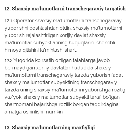
12. Shaxsiy ma'lumotlarni transchegaraviy tarqatish
12.1 Operator shaxsiy ma'lumotlarni transchegaraviy
yuborishni boshlashdan oldin, shaxsiy ma'lumotlarni
yuborish rejalashtirilgan xorijiy davlat shaxsiy
ma'lumotlar subyektlarining huquqlarini ishonchli
himoya qilishini ta'minlashi shart.
12.2 Yuqorida ko'rsatib o'tilgan talablarga javob
bermaydigan xorijiy davlatlar hududida shaxsiy
ma'lumotlarni transchegaraviy tarzda yuborish faqat
shaxsiy ma'lumotlar subyektining transchegaraviy
tarzda uning shaxsiy ma'lumotlarini yuborishga roziligi
va/yoki shaxsiy ma'lumotlar subyekti tarafi bo'lgan
shartnomani bajarishga rozilik bergan taqdirdagina
amalga oshirilishi mumkin.
13. Shaxsiy ma'lumotlarning maxfiyligi