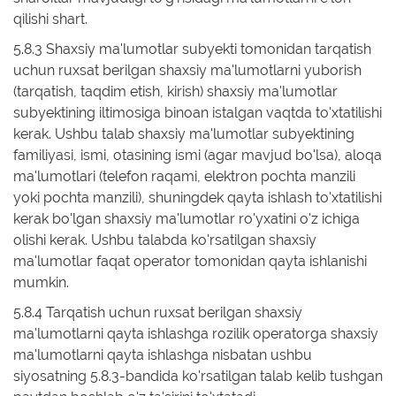
qilishi shart.
5.8.3 Shaxsiy ma'lumotlar subyekti tomonidan tarqatish
uchun ruxsat berilgan shaxsiy ma'lumotlarni yuborish
(tarqatish, taqdim etish, kirish) shaxsiy ma'lumotlar
subyektining iltimosiga binoan istalgan vaqtda to'xtatilishi
kerak. Ushbu talab shaxsiy ma'lumotlar subyektining
familiyasi, ismi, otasining ismi (agar mavjud bo'lsa), aloqa
ma'lumotlari (telefon raqami, elektron pochta manzili
yoki pochta manzili), shuningdek qayta ishlash to'xtatilishi
kerak bo'lgan shaxsiy ma'lumotlar ro'yxatini o'z ichiga
olishi kerak. Ushbu talabda ko'rsatilgan shaxsiy
ma'lumotlar faqat operator tomonidan qayta ishlanishi
mumkin.
5.8.4 Tarqatish uchun ruxsat berilgan shaxsiy
ma'lumotlarni qayta ishlashga rozilik operatorga shaxsiy
ma'lumotlarni qayta ishlashga nisbatan ushbu
siyosatning 5.8.3-bandida ko'rsatilgan talab kelib tushgan