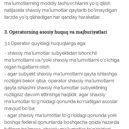
ma'lumotlarning moddiy tashuvchilarini yo'q qilish
natijasida shaxsiy ma'lumotlar qaytarib bo'lmaydigan
tarzda yo'q qilinadigan har qanday harakatlar.
3. Operatorning asosiy huquq va majburiyatlari
3.1 Operator quyidagi huquqlarga ega:
- shaxsiy ma'lumotlar subyektidan ishonchli
ma'lumotlarni va/yoki shaxsiy ma'lumotlarni o'z ichiga
olgan hujjatlarni olish;
- agar subyekt shaxsiy ma'lumotlarni qayta ishlashga
roziligini bekor qilsa, operator shaxsiy ma'lumotlarni
qayta ishlashni shaxsiy ma'lumotlar subyektining
roziligisiz davom ettirishga haqlidir, agar shaxsiy
ma'lumotlar to'g'risidagi qonunda ko'rsatilgan asoslar
mavjud bo'lsa;
- agar shaxsiy ma'lumotlar to'g'risidagi qonunda yoki
boshqa federal qonunlarda boshqacha qoida nazarda