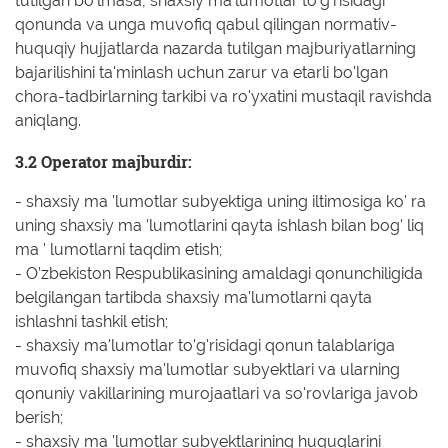
tutilgan bo'lmasa, shaxsiy ma'lumotlar to'g'risidagi
qonunda va unga muvofiq qabul qilingan normativ-
huquqiy hujjatlarda nazarda tutilgan majburiyatlarning
bajarilishini ta'minlash uchun zarur va etarli bo'lgan
chora-tadbirlarning tarkibi va ro'yxatini mustaqil ravishda
aniqlang.
3.2 Operator majburdir:
- shaxsiy ma 'lumotlar subyektiga uning iltimosiga ko' ra
uning shaxsiy ma 'lumotlarini qayta ishlash bilan bog' liq
ma ' lumotlarni taqdim etish;
- O’zbekiston Respublikasining amaldagi qonunchiligida
belgilangan tartibda shaxsiy ma'lumotlarni qayta
ishlashni tashkil etish;
- shaxsiy ma'lumotlar to'g'risidagi qonun talablariga
muvofiq shaxsiy ma'lumotlar subyektlari va ularning
qonuniy vakillarining murojaatlari va so'rovlariga javob
berish;
- shaxsiy ma 'lumotlar subyektlarining huquqlarini