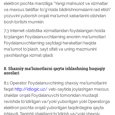
elektron pochta manziliga "Yangi mahsulot va xizmatlar
va maxsus takliflar to'g'risida bildirishnomalarni rad etish"
yozuvini yuborish orqali ma'lumot xabarlarini olishdan
bosh tortishi mumkin.
7.3 Internet-statistika xizmatlaridan foydalangan holda
to'plangan Foydalanuvchilarning anonim ma'lumotlari
Foydalanuvchilarning saytdagi harakatlari haqida
ma'lumot to'plash, sayt sifati va uning mazmunini
yaxshilashga xizmat qiladi.
8. Shaxsiy ma'lumotlarni qayta ishlashning huquqiy
asoslari
8.1 Operator Foydalanuvchining shaxsiy ma'lumotlarini
faqat
http://idlogic.uz/
veb-saytida joylashgan maxsus
shakllar orqali Foydalanuvchi tomonidan mustaqil
ravishda to'ldirilgan va/yoki yuborilgan yoki Operatorga
elektron pochta orqali yuborilgan taqdirdagina qayta
ishlaydi. Tegishli shakllarni to'ldirish va/yoki shaxsiy