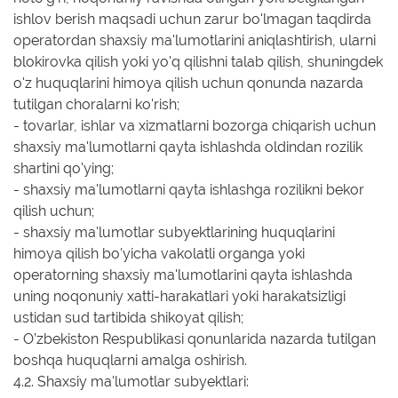
ishlov berish maqsadi uchun zarur bo'lmagan taqdirda
operatordan shaxsiy ma'lumotlarini aniqlashtirish, ularni
blokirovka qilish yoki yo'q qilishni talab qilish, shuningdek
o'z huquqlarini himoya qilish uchun qonunda nazarda
tutilgan choralarni ko'rish;
- tovarlar, ishlar va xizmatlarni bozorga chiqarish uchun
shaxsiy ma'lumotlarni qayta ishlashda oldindan rozilik
shartini qo'ying;
- shaxsiy ma'lumotlarni qayta ishlashga rozilikni bekor
qilish uchun;
- shaxsiy ma'lumotlar subyektlarining huquqlarini
himoya qilish bo'yicha vakolatli organga yoki
operatorning shaxsiy ma'lumotlarini qayta ishlashda
uning noqonuniy xatti-harakatlari yoki harakatsizligi
ustidan sud tartibida shikoyat qilish;
- O’zbekiston Respublikasi qonunlarida nazarda tutilgan
boshqa huquqlarni amalga oshirish.
4.2. Shaxsiy ma'lumotlar subyektlari: