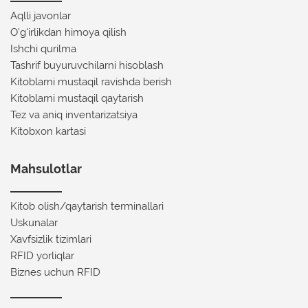
Aqlli javonlar
O'g'irlikdan himoya qilish
Ishchi qurilma
Tashrif buyuruvchilarni hisoblash
Kitoblarni mustaqil ravishda berish
Kitoblarni mustaqil qaytarish
Tez va aniq inventarizatsiya
Kitobxon kartasi
Mahsulotlar
Kitob olish/qaytarish terminallari
Uskunalar
Xavfsizlik tizimlari
RFID yorliqlar
Biznes uchun RFID