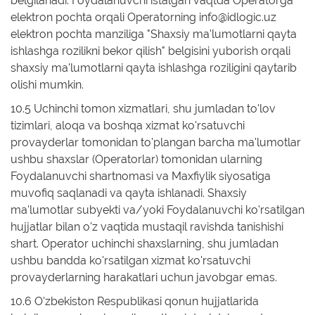
belgilanadi. Foydalanuvchi istalgan vaqtda Operatorga
elektron pochta orqali Operatorning info@idlogic.uz
elektron pochta manziliga "Shaxsiy ma'lumotlarni qayta
ishlashga rozilikni bekor qilish" belgisini yuborish orqali
shaxsiy ma'lumotlarni qayta ishlashga roziligini qaytarib
olishi mumkin.
10.5 Uchinchi tomon xizmatlari, shu jumladan to'lov
tizimlari, aloqa va boshqa xizmat ko'rsatuvchi
provayderlar tomonidan to'plangan barcha ma'lumotlar
ushbu shaxslar (Operatorlar) tomonidan ularning
Foydalanuvchi shartnomasi va Maxfiylik siyosatiga
muvofiq saqlanadi va qayta ishlanadi. Shaxsiy
ma'lumotlar subyekti va/yoki Foydalanuvchi ko'rsatilgan
hujjatlar bilan o'z vaqtida mustaqil ravishda tanishishi
shart. Operator uchinchi shaxslarning, shu jumladan
ushbu bandda ko'rsatilgan xizmat ko'rsatuvchi
provayderlarning harakatlari uchun javobgar emas.
10.6 O'zbekiston Respublikasi qonun hujjatlarida