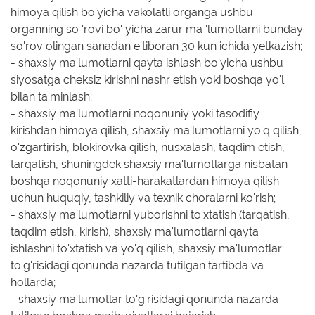
himoya qilish bo'yicha vakolatli organga ushbu
organning so 'rovi bo' yicha zarur ma 'lumotlarni bunday
so'rov olingan sanadan e'tiboran 30 kun ichida yetkazish;
- shaxsiy ma'lumotlarni qayta ishlash bo'yicha ushbu
siyosatga cheksiz kirishni nashr etish yoki boshqa yo'l
bilan ta'minlash;
- shaxsiy ma'lumotlarni noqonuniy yoki tasodifiy
kirishdan himoya qilish, shaxsiy ma'lumotlarni yo'q qilish,
o'zgartirish, blokirovka qilish, nusxalash, taqdim etish,
tarqatish, shuningdek shaxsiy ma'lumotlarga nisbatan
boshqa noqonuniy xatti-harakatlardan himoya qilish
uchun huquqiy, tashkiliy va texnik choralarni ko'rish;
- shaxsiy ma'lumotlarni yuborishni to'xtatish (tarqatish,
taqdim etish, kirish), shaxsiy ma'lumotlarni qayta
ishlashni to'xtatish va yo'q qilish, shaxsiy ma'lumotlar
to'g'risidagi qonunda nazarda tutilgan tartibda va
hollarda;
- shaxsiy ma'lumotlar to'g'risidagi qonunda nazarda