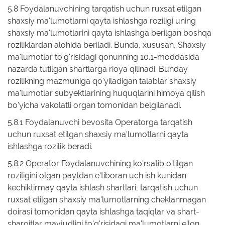
5.8 Foydalanuvchining tarqatish uchun ruxsat etilgan
shaxsiy ma'lumotlarni qayta ishlashga roziligi uning
shaxsiy ma'lumotlarini qayta ishlashga berilgan boshqa
roziliklardan alohida beriladi. Bunda, xususan, Shaxsiy
ma'lumotlar to'g'risidagi qonunning 10.1-moddasida
nazarda tutilgan shartlarga rioya qilinadi. Bunday
rozilikning mazmuniga qo'yiladigan talablar shaxsiy
ma'lumotlar subyektlarining huquqlarini himoya qilish
bo'yicha vakolatli organ tomonidan belgilanadi.
5.8.1 Foydalanuvchi bevosita Operatorga tarqatish
uchun ruxsat etilgan shaxsiy ma'lumotlarni qayta
ishlashga rozilik beradi.
5.8.2 Operator Foydalanuvchining ko'rsatib o'tilgan
roziligini olgan paytdan e'tiboran uch ish kunidan
kechiktirmay qayta ishlash shartlari, tarqatish uchun
ruxsat etilgan shaxsiy ma'lumotlarning cheklanmagan
doirasi tomonidan qayta ishlashga taqiqlar va shart-
sharoitlar mavjudligi to'g'risidagi ma'lumotlarni e'lon