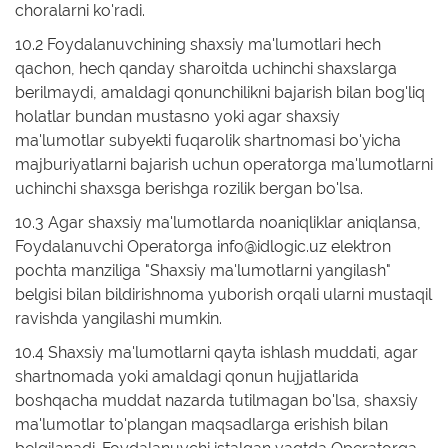
choralarni ko'radi.
10.2 Foydalanuvchining shaxsiy ma'lumotlari hech
qachon, hech qanday sharoitda uchinchi shaxslarga
berilmaydi, amaldagi qonunchilikni bajarish bilan bog'liq
holatlar bundan mustasno yoki agar shaxsiy
ma'lumotlar subyekti fuqarolik shartnomasi bo'yicha
majburiyatlarni bajarish uchun operatorga ma'lumotlarni
uchinchi shaxsga berishga rozilik bergan bo'lsa.
10.3 Agar shaxsiy ma'lumotlarda noaniqliklar aniqlansa,
Foydalanuvchi Operatorga info@idlogic.uz elektron
pochta manziliga "Shaxsiy ma'lumotlarni yangilash"
belgisi bilan bildirishnoma yuborish orqali ularni mustaqil
ravishda yangilashi mumkin.
10.4 Shaxsiy ma'lumotlarni qayta ishlash muddati, agar
shartnomada yoki amaldagi qonun hujjatlarida
boshqacha muddat nazarda tutilmagan bo'lsa, shaxsiy
ma'lumotlar to'plangan maqsadlarga erishish bilan