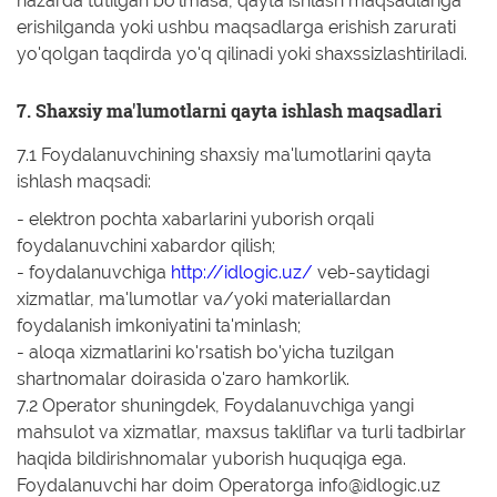
nazarda tutilgan bo'lmasa, qayta ishlash maqsadlariga
erishilganda yoki ushbu maqsadlarga erishish zarurati
yo'qolgan taqdirda yo'q qilinadi yoki shaxssizlashtiriladi.
7. Shaxsiy ma'lumotlarni qayta ishlash maqsadlari
7.1 Foydalanuvchining shaxsiy ma'lumotlarini qayta
ishlash maqsadi:
- elektron pochta xabarlarini yuborish orqali
foydalanuvchini xabardor qilish;
- foydalanuvchiga
http://idlogic.uz/
veb-saytidagi
xizmatlar, ma'lumotlar va/yoki materiallardan
foydalanish imkoniyatini ta'minlash;
- aloqa xizmatlarini ko'rsatish bo'yicha tuzilgan
shartnomalar doirasida o'zaro hamkorlik.
7.2 Operator shuningdek, Foydalanuvchiga yangi
mahsulot va xizmatlar, maxsus takliflar va turli tadbirlar
haqida bildirishnomalar yuborish huquqiga ega.
Foydalanuvchi har doim Operatorga info@idlogic.uz