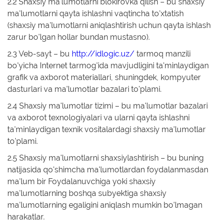
2.2 Shaxsiy ma'lumotlarni blokirovka qilish – bu shaxsiy
ma'lumotlarni qayta ishlashni vaqtincha to'xtatish
(shaxsiy ma'lumotlarni aniqlashtirish uchun qayta ishlash
zarur bo'lgan hollar bundan mustasno).
2.3 Veb-sayt – bu
http://idlogic.uz/
tarmoq manzili
bo'yicha Internet tarmog'ida mavjudligini ta'minlaydigan
grafik va axborot materiallari, shuningdek, kompyuter
dasturlari va ma'lumotlar bazalari to'plami.
2.4 Shaxsiy ma'lumotlar tizimi – bu ma'lumotlar bazalari
va axborot texnologiyalari va ularni qayta ishlashni
ta'minlaydigan texnik vositalardagi shaxsiy ma'lumotlar
to'plami.
2.5 Shaxsiy ma'lumotlarni shaxsiylashtirish – bu buning
natijasida qo'shimcha ma'lumotlardan foydalanmasdan
ma'lum bir Foydalanuvchiga yoki shaxsiy
ma'lumotlarning boshqa subyektiga shaxsiy
ma'lumotlarning egaligini aniqlash mumkin bo'lmagan
harakatlar.