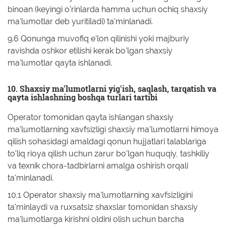
binoan (keyingi o'rinlarda hamma uchun ochiq shaxsiy
ma'lumotlar deb yuritiladi) ta'minlanadi.
9.6 Qonunga muvofiq e'lon qilinishi yoki majburiy
ravishda oshkor etilishi kerak bo'lgan shaxsiy
ma'lumotlar qayta ishlanadi.
10. Shaxsiy ma'lumotlarni yig'ish, saqlash, tarqatish va
qayta ishlashning boshqa turlari tartibi
Operator tomonidan qayta ishlangan shaxsiy
ma'lumotlarning xavfsizligi shaxsiy ma'lumotlarni himoya
qilish sohasidagi amaldagi qonun hujjatlari talablariga
to'liq rioya qilish uchun zarur bo'lgan huquqiy, tashkiliy
va texnik chora-tadbirlarni amalga oshirish orqali
ta'minlanadi.
10.1 Operator shaxsiy ma'lumotlarning xavfsizligini
ta'minlaydi va ruxsatsiz shaxslar tomonidan shaxsiy
ma'lumotlarga kirishni oldini olish uchun barcha