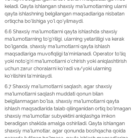
keladi. Qayta ishlangan shaxsiy ma'lumotlarning ularni
qayta ishlashning belgilangan maqsadlariga nisbatan
ortiqcha bo'lishiga yo'l qo'yilmaydi.
6.6 Shaxsiy ma'lumotlarni qayta ishlashda shaxsiy
ma'lumotlarning to'g'riligi, ularning yetarliligi va kerak
bo'lganda, shaxsiy ma'lumotlarni qayta ishlash
maqsadlariga muvofiqligi ta'minlanadi. Operator to'liq
yoki noto'g'ri ma'lumotlarni o'chirish yoki aniqlashtirish
uchun zarur choralarni ko'radi va/yoki ularning
ko'rilishini ta'minlaydi.
6.7 Shaxsiy ma'lumotlarni saqlash, agar shaxsiy
ma'lumotlarni saqlash muddati qonun bilan
belgilanmagan bo'lsa, shaxsiy ma'lumotlarni qayta
ishlash maqsadlarida talab qilinganidan ortiq bo'lmagan
shaxsiy ma'lumotlar subyektini aniqlashga imkon
beradigan shaklda amalga oshiriladi. Qayta ishlangan
shaxsiy ma'lumotlar, agar qonunda boshqacha qoida