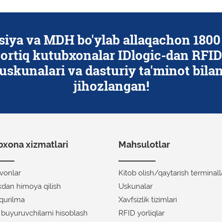
abr
Rossiyada kitoblar uchun yorliqlar
siya va MDH bo'ylab allaqachon 1800
ortiq kutubxonalar IDlogic-dan RFID
uskunalari va dasturiy ta'minot bila
jihozlangan!
xona xizmatlari
Mahsulotlar
avonlar
Kitob olish/qaytarish terminall
ikdan himoya qilish
Uskunalar
 qurilma
Xavfsizlik tizimlari
f buyuruvchilarni hisoblash
RFID yorliqlar