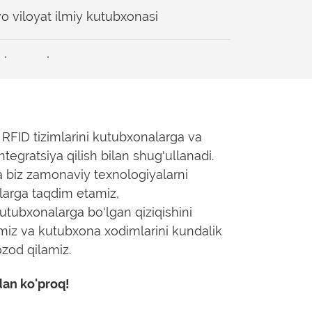
 viloyat ilmiy kutubxonasi
tubxonasi
uti
 RFID tizimlarini kutubxonalarga va
i
tegratsiya qilish bilan shug'ullanadi.
biz zamonaviy texnologiyalarni
arga taqdim etamiz,
liy kutubxona
utubxonalarga bo'lgan qiziqishini
amiz va kutubxona xodimlarini kundalik
ston, Nur-Sulton
od qilamiz.
an ko'proq!
kunasini ishlab chiqarilishi