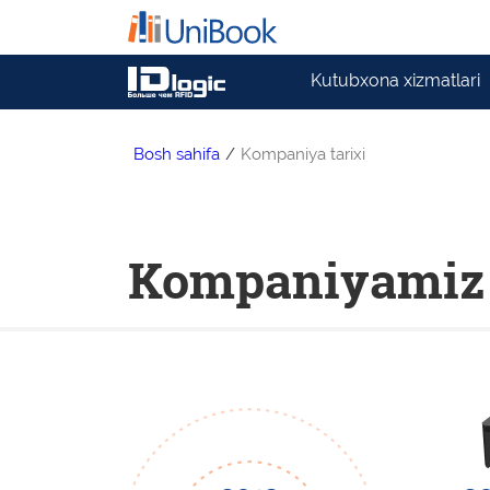
Kutubxona xizmatlari
Bosh sahifa
/
Kompaniya tarixi
Kompaniyamiz 