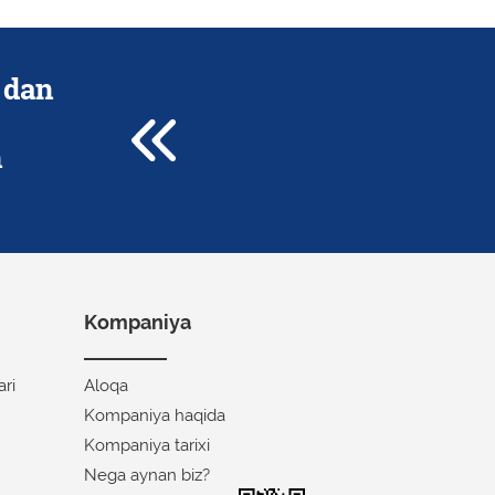
ni mahalliy ishlab chiqarilishi
 dan
n
Kompaniya
ari
Aloqa
Kompaniya haqida
Kompaniya tarixi
Nega aynan biz?