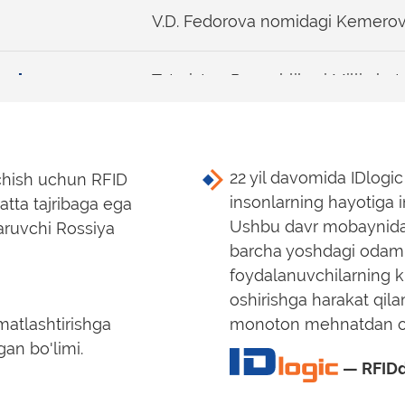
V.D. Fedorova nomidagi Kemerovo
ust
Tatariston Respublikasi Milliy ku
tyabr
Kemerovo davlat madaniyat instit
22 yil davomida IDlogic
echish uchun RFID
yabr
Vladimir viloyati ilmiy kutubxonas
insonlarning hayotiga in
katta tajribaga ega
Ushbu davr mobaynida 
aruvchi Rossiya
barcha yoshdagi odaml
abr
Ahmet-Zaki Validiy nomidagi Mil
foydalanuvchilarning k
oshirishga harakat qil
abr
Nazarboyev universiteti, Qozogʻi
atlashtirishga
monoton mehnatdan oz
an bo'limi.
— RFIDd
abr
Saqlash kamerasi va bron qilish us