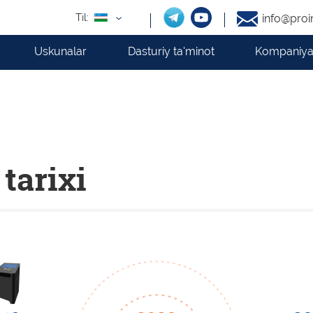
Til:
info@proi
Uskunalar
Dasturiy ta'minot
Kompaniya
tarixi