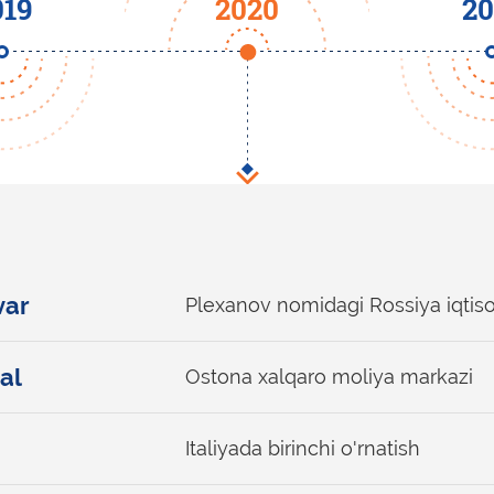
019
2020
20
var
Plexanov nomidagi Rossiya iqtisod
al
Ostona xalqaro moliya markazi
Italiyada birinchi o'rnatish