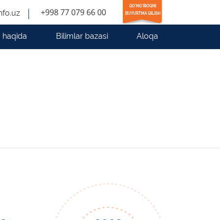
QO'NG'IROQNI
+998 77 079 66 00
nfo.uz
BUYURTMA QILISH
 haqida
Bilimlar bazasi
Aloqa