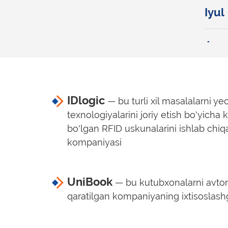
Iyul
Avg
Sen
IDlogic
— bu turli xil masalalarni y
Okt
texnologiyalarini joriy etish bo'yicha 
bo'lgan RFID uskunalarini ishlab chiq
kompaniyasi
Noy
Dek
UniBook
— bu kutubxonalarni avtom
qaratilgan kompaniyaning ixtisoslashg
Dek